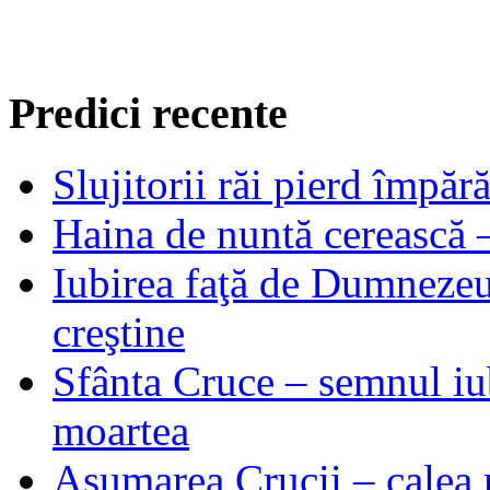
Predici recente
Slujitorii răi pierd împă
Haina de nuntă cerească –
Iubirea faţă de Dumnezeu 
creştine
Sfânta Cruce – semnul iub
moartea
Asumarea Crucii – calea m