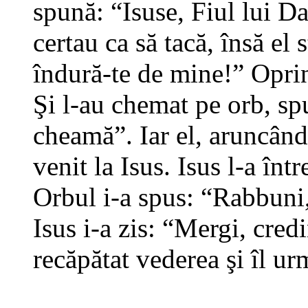
spună: “Isuse, Fiul lui D
certau ca să tacă, însă el 
îndură-te de mine!” Oprin
Şi l-au chemat pe orb, spu
cheamă”. Iar el, aruncându
venit la Isus. Isus l-a înt
Orbul i-a spus: “Rabbuni,
Isus i-a zis: “Mergi, credi
recăpătat vederea şi îl ur