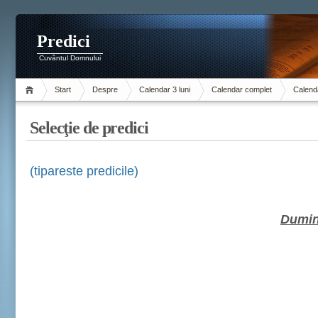
Predici
Cuvântul Domnului
Start
Despre
Calendar 3 luni
Calendar complet
Calenda
Selecţie de predici
(tipareste predicile)
Dumini