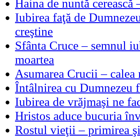
Haina de nuntă cerească –
Iubirea faţă de Dumnezeu 
creştine
Sfânta Cruce – semnul iub
moartea
Asumarea Crucii – calea m
Întâlnirea cu Dumnezeu fa
Iubirea de vrăjmaşi ne f
Hristos aduce bucuria învi
Rostul vieţii – primirea ş