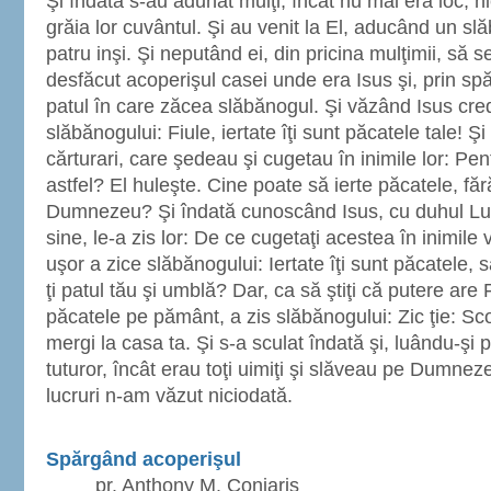
Şi îndată s-au adunat mulţi, încât nu mai era loc, nici
grăia lor cuvântul. Şi au venit la El, aducând un sl
patru inşi. Şi neputând ei, din pricina mulţimii, să 
desfăcut acoperişul casei unde era Isus şi, prin spăr
patul în care zăcea slăbănogul. Şi văzând Isus credi
slăbănogului: Fiule, iertate îţi sunt păcatele tale! Şi
cărturari, care şedeau şi cugetau în inimile lor: Pe
astfel? El huleşte. Cine poate să ierte păcatele, fă
Dumnezeu? Şi îndată cunoscând Isus, cu duhul Lui
sine, le-a zis lor: De ce cugetaţi acestea în inimil
uşor a zice slăbănogului: Iertate îţi sunt păcatele, s
ţi patul tău şi umblă? Dar, ca să ştiţi că putere are 
păcatele pe pământ, a zis slăbănogului: Zic ţie: Scoal
mergi la casa ta. Şi s-a sculat îndată şi, luându-şi pa
tuturor, încât erau toţi uimiţi şi slăveau pe Dumn
lucruri n-am văzut niciodată.
Spărgând acoperişul
pr. Anthony M. Coniaris