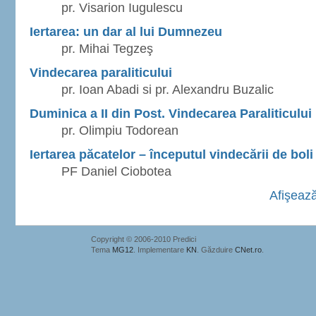
pr. Visarion Iugulescu
Iertarea: un dar al lui Dumnezeu
pr. Mihai Tegzeş
Vindecarea paraliticului
pr. Ioan Abadi si pr. Alexandru Buzalic
Duminica a II din Post. Vindecarea Paraliticului
pr. Olimpiu Todorean
Iertarea păcatelor – începutul vindecării de boli
PF Daniel Ciobotea
Afişează
Copyright © 2006-2010 Predici
Tema
MG12
. Implementare
KN
. Găzduire
CNet.ro
.