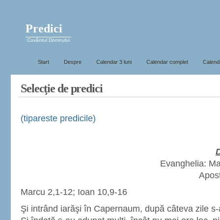
Predici
Cuvântul Domnului
Start
Despre
Calendar 3 luni
Calendar complet
Calenda
Selecţie de predici
(tipareste predicile)
D
Evanghelia: Ma
Apost
Marcu 2,1-12; Ioan 10,9-16
Şi intrând iarăşi în Capernaum, după câteva zile s-