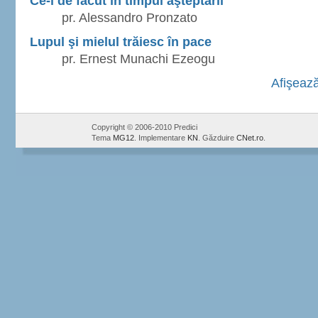
Ce-i de făcut în timpul aşteptării
pr. Alessandro Pronzato
Lupul şi mielul trăiesc în pace
pr. Ernest Munachi Ezeogu
Afişează
Copyright © 2006-2010 Predici
Tema
MG12
. Implementare
KN
. Găzduire
CNet.ro
.