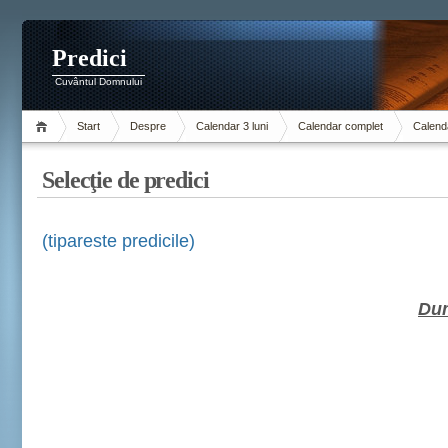
Predici
Cuvântul Domnului
Start
Despre
Calendar 3 luni
Calendar complet
Calenda
Selecţie de predici
(tipareste predicile)
Dum