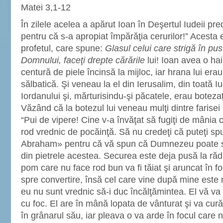
Matei 3,1-12
În zilele acelea a apărut Ioan în Deşertul Iudeii pre
pentru că s-a apropiat împărăţia cerurilor!” Acesta e
profetul, care spune:
Glasul celui care strigă în pus
Domnului, faceţi drepte cărările
lui! Ioan avea o hai
centură de piele încinsă la mijloc, iar hrana lui era
sălbatică. Şi veneau la el din Ierusalim, din toată Iu
Iordanului şi, mărturisindu-şi păcatele, erau botezaţ
Văzând că la botezul lui veneau mulţi dintre farisei
“Pui de vipere! Cine v-a învăţat să fugiţi de mânia 
rod vrednic de pocăinţă. Să nu credeţi că puteţi sp
Abraham» pentru că vă spun că Dumnezeu poate să-
din pietrele acestea. Securea este deja pusă la răd
pom care nu face rod bun va fi tăiat şi aruncat în f
spre convertire, însă cel care vine după mine este
eu nu sunt vrednic să-i duc încălţămintea. El vă va
cu foc. El are în mână lopata de vânturat şi va cură
în grânarul său, iar pleava o va arde în focul care n