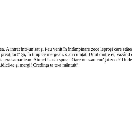
. A intrat într-un sat şi i-au venit în întâmpinare zece leproşi care stătea
ă preoţilor!” Şi, în timp ce mergeau, s-au curăţat. Unul dintre ei, văzân
esta era samaritean. Atunci Isus a spus: “Oare nu s-au curăţat zece? Unde s
dică-te şi mergi! Credinţa ta te-a mântuit”.