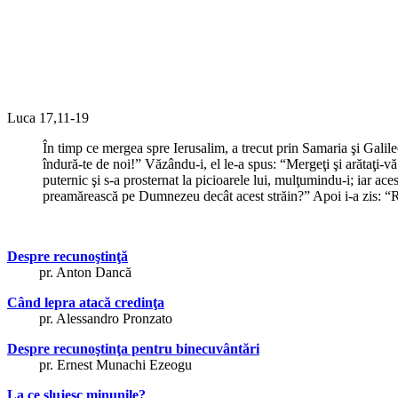
Luca 17,11-19
În timp ce mergea spre Ierusalim, a trecut prin Samaria şi Galileea
îndură-te de noi!” Văzându-i, el le-a spus: “Mergeţi şi arătaţi-v
puternic şi s-a prosternat la picioarele lui, mulţumindu-i; iar ac
preamărească pe Dumnezeu decât acest străin?” Apoi i-a zis: “Ri
Despre recunoştinţă
pr. Anton Dancă
Când lepra atacă credinţa
pr. Alessandro Pronzato
Despre recunoştinţa pentru binecuvântări
pr. Ernest Munachi Ezeogu
La ce slujesc minunile?