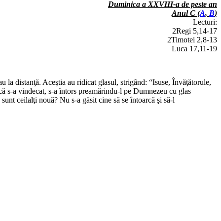
Duminica a XXVIII-a de peste an
Anul C (
A
,
B
)
Lecturi:
2Regi 5,14-17
2Timotei 2,8-13
Luca 17,11-19
u la distanţă. Aceştia au ridicat glasul, strigând: “Isuse, Învăţătorule,
d că s-a vindecat, s-a întors preamărindu-l pe Dumnezeu cu glas
unt ceilalţi nouă? Nu s-a găsit cine să se întoarcă şi să-l