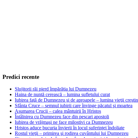
Predici recente
Slujitorii răi pierd împărăţia lui Dumnezeu
Haina de nuntă cerească – lumina sufletului curat
Iubirea faţă de Dumnezeu şi de aproapele – lumina vieţii creşti
Sfânta Cruce – semnul iubirii care învinge păcatul şi moartea
Asumarea Crucii – calea mântuirii în Hristos
Întâlnirea cu Dumnezeu face din pescari apostoli
Iubirea de vrăjmaşi ne face milostivi ca Dumnezeu
Hristos aduce bucuria învierii în locul suferinţei îndoliate
Rostul vieţii – primirea şi rodirea cuvântului lui Dumnezeu