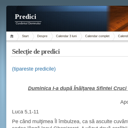
Predici
Cuvântul Domnului
Start
Despre
Calendar 3 luni
Calendar complet
Calenda
Selecţie de predici
(tipareste predicile)
Duminica I-a după Înălţarea Sfintei Cruci 
Apo
Luca 5,1-11
Pe când mulţimea Îl îmbulzea, ca să asculte cuvânt