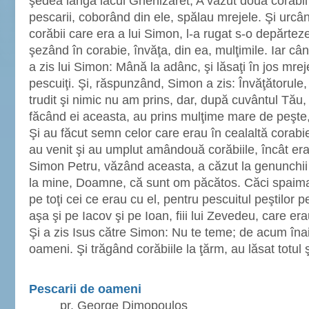
şedea lângă lacul Ghenizaret, A văzut două corăbii 
pescarii, coborând din ele, spălau mrejele. Şi urcâ
corăbii care era a lui Simon, l-a rugat s-o depărteze
şezând în corabie, învăţa, din ea, mulţimile. Iar cân
a zis lui Simon: Mână la adânc, şi lăsaţi în jos mrej
pescuiţi. Şi, răspunzând, Simon a zis: Învăţătorul
trudit şi nimic nu am prins, dar, după cuvântul Tău,
făcând ei aceasta, au prins mulţime mare de peşte,
Şi au făcut semn celor care erau în cealaltă corabie
au venit şi au umplut amândouă corăbiile, încât era
Simon Petru, văzând aceasta, a căzut la genunchii l
la mine, Doamne, că sunt om păcătos. Căci spaima 
pe toţi cei ce erau cu el, pentru pescuitul peştilor p
aşa şi pe Iacov şi pe Ioan, fiii lui Zevedeu, care 
Şi a zis Isus către Simon: Nu te teme; de acum înai
oameni. Şi trăgând corăbiile la ţărm, au lăsat totul
Pescarii de oameni
pr. George Dimopoulos