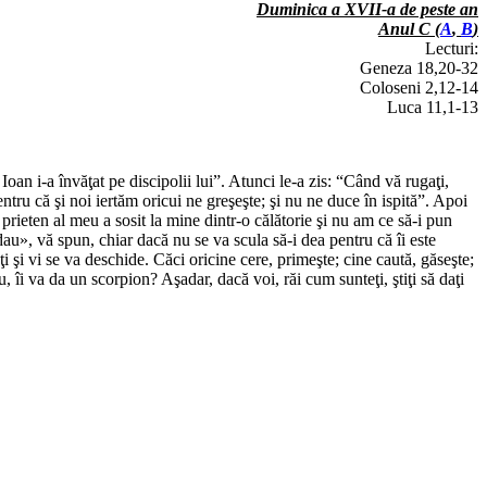
Duminica a XVII-a de peste an
Anul C (
A
,
B
)
Lecturi:
Geneza 18,20-32
Coloseni 2,12-14
Luca 11,1-13
oan i-a învăţat pe discipolii lui”. Atunci le-a zis: “Când vă rugaţi,
entru că şi noi iertăm oricui ne greşeşte; şi nu ne duce în ispită”. Apoi
prieten al meu a sosit la mine dintr-o călătorie şi nu am ce să-i pun
dau», vă spun, chiar dacă nu se va scula să-i dea pentru că îi este
eţi şi vi se va deschide. Căci oricine cere, primeşte; cine caută, găseşte;
ou, îi va da un scorpion? Aşadar, dacă voi, răi cum sunteţi, ştiţi să daţi