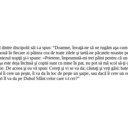
l dintre discipolii săi i-a spus: “Doamne, învaţă-ne să ne rugăm aşa cum I
ouă în fiecare zi pâinea cea de toate zilele şi iartă-ne păcatele noastre p
miezul nopţii şi-i spune: «Prietene, împrumută-mi trei pâini pentru că un 
 este deja închisă şi copiii sunt cu mine în pat, nu pot să mă scol să-ţi 
uie. De aceea şi eu vă spun: Cereţi şi vi se va da; căutaţi şi veţi găsi; bat
ul îi cere un peşte, îi va da în loc de peşte un şarpe, sau dacă îi cere un 
ri îl va da pe Duhul Sfânt celor care i-l cer?”