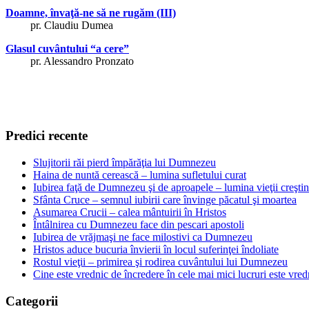
Doamne, învaţă-ne să ne rugăm (III)
pr. Claudiu Dumea
Glasul cuvântului “a cere”
pr. Alessandro Pronzato
Predici recente
Slujitorii răi pierd împărăţia lui Dumnezeu
Haina de nuntă cerească – lumina sufletului curat
Iubirea faţă de Dumnezeu şi de aproapele – lumina vieţii creşti
Sfânta Cruce – semnul iubirii care învinge păcatul şi moartea
Asumarea Crucii – calea mântuirii în Hristos
Întâlnirea cu Dumnezeu face din pescari apostoli
Iubirea de vrăjmaşi ne face milostivi ca Dumnezeu
Hristos aduce bucuria învierii în locul suferinţei îndoliate
Rostul vieţii – primirea şi rodirea cuvântului lui Dumnezeu
Cine este vrednic de încredere în cele mai mici lucruri este vredn
Categorii