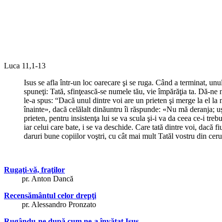
Luca 11,1-13
Isus se afla într-un loc oarecare şi se ruga. Când a terminat, unu
spuneţi: Tată, sfinţească-se numele tău, vie împărăţia ta. Dă-ne n
le-a spus: “Dacă unul dintre voi are un prieten şi merge la el la 
înainte», dacă celălalt dinăuntru îi răspunde: «Nu mă deranja; uşa
prieten, pentru insistenţa lui se va scula şi-i va da ceea ce-i treb
iar celui care bate, i se va deschide. Care tată dintre voi, dacă fi
daruri bune copiilor voştri, cu cât mai mult Tatăl vostru din ceru
Rugaţi-vă, fraţilor
pr. Anton Dancă
Recensământul celor drepţi
pr. Alessandro Pronzato
Rugându-ne după cum ne-a învăţat Isus