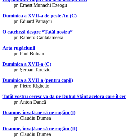
pr. Ernest Munachi Ezeogu
Duminica a XVII-a de peste An (C)
pr. Eduard Patraşcu
O cateheză despre “Tatăl nostru”
pr. Raniero Cantalamessa
Arta rugăciunii
pr. Paul Butnaru
Duminica a XVII-a (C)
pr. Şerban Tarciziu
Duminica a XVII-a (pentru copii)
pr. Pietro Righetto
Tatăl vostru ceresc va da pe Duhul Sfânt acelora care îl cer
pr. Anton Dancă
Doamne, învaţă-ne să ne rugăm (I)
pr. Claudiu Dumea
Doamne, învaţă-ne să ne rugăm (II)
pr. Claudiu Dumea