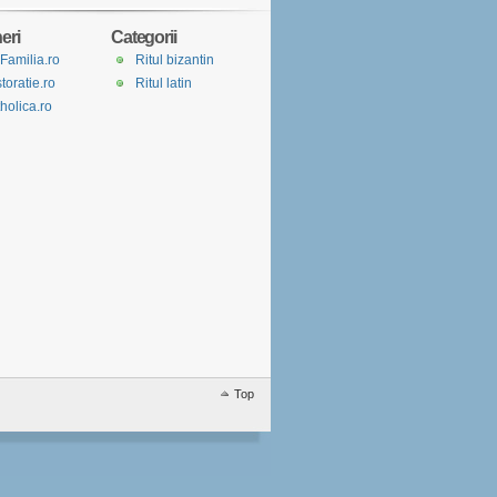
eri
Categorii
Familia.ro
Ritul bizantin
toratie.ro
Ritul latin
holica.ro
Top