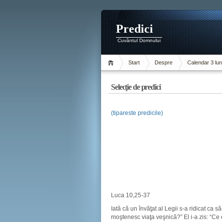
Predici
Cuvântul Domnului
Start
Despre
Calendar 3 lun
Selecţie de predici
(tipareste predicile)
Luca 10,25-37
Iată că un învăţat al Legii s-a ridicat ca 
moştenesc viaţa veşnică?” El i-a zis: “Ce 