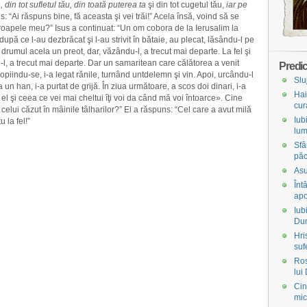
in tot sufletul tău, din toată puterea ta
şi din tot cugetul tău,
iar pe
us: “Ai răspuns bine, fă aceasta şi vei trăi!” Acela însă, voind să se
 aproapele meu?” Isus a continuat: “Un om cobora de la Ierusalim la
după ce l-au dezbrăcat şi l-au strivit în bătaie, au plecat, lăsându-l pe
 drumul acela un preot, dar, văzându-l, a trecut mai departe. La fel şi
u-l, a trecut mai departe. Dar un samaritean care călătorea a venit
Predic
propiindu-se, i-a legat rănile, turnând untdelemn şi vin. Apoi, urcându-l
Slu
n han, i-a purtat de grijă. În ziua următoare, a scos doi dinari, i-a
Hai
e el şi ceea ce vei mai cheltui îţi voi da când mă voi întoarce». Cine
cur
 celui căzut în mâinile tâlharilor?” El a răspuns: “Cel care a avut milă
Iub
u la fel!”
lum
Sfâ
păc
Asu
Înt
apo
Iub
Du
Hri
suf
Ros
lui
Cin
mic