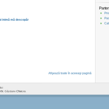
Parten
Pro
Pas
rui inimă mă descopăr
Cat
Afişează toate în aceeaşi pagină
ici
KN
. Găzduire
CNet.ro
.