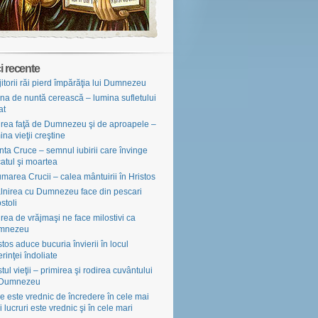
i recente
jitorii răi pierd împărăţia lui Dumnezeu
na de nuntă cerească – lumina sufletului
at
irea faţă de Dumnezeu şi de aproapele –
ina vieţii creştine
nta Cruce – semnul iubirii care învinge
atul şi moartea
marea Crucii – calea mântuirii în Hristos
âlnirea cu Dumnezeu face din pescari
stoli
irea de vrăjmaşi ne face milostivi ca
mnezeu
stos aduce bucuria învierii în locul
erinţei îndoliate
tul vieţii – primirea şi rodirea cuvântului
 Dumnezeu
e este vrednic de încredere în cele mai
i lucruri este vrednic şi în cele mari