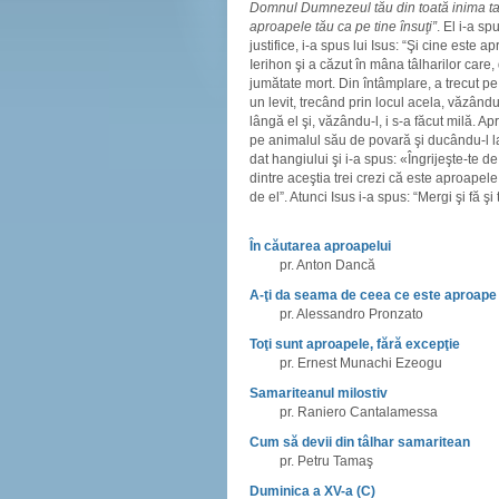
Domnul Dumnezeul tău din toată inima ta, d
aproapele tău ca pe tine însuţi”
. El i-a sp
justifice, i-a spus lui Isus: “Şi cine este
Ierihon şi a căzut în mâna tâlharilor care, 
jumătate mort. Din întâmplare, a trecut pe
un levit, trecând prin locul acela, văzând
lângă el şi, văzându-l, i s-a făcut milă. A
pe animalul său de povară şi ducându-l la u
dat hangiului şi i-a spus: «Îngrijeşte-te d
dintre aceştia trei crezi că este aproapele
de el”. Atunci Isus i-a spus: “Mergi şi fă şi t
În căutarea aproapelui
pr. Anton Dancă
A-ţi da seama de ceea ce este aproape
pr. Alessandro Pronzato
Toţi sunt aproapele, fără excepţie
pr. Ernest Munachi Ezeogu
Samariteanul milostiv
pr. Raniero Cantalamessa
Cum să devii din tâlhar samaritean
pr. Petru Tamaş
Duminica a XV-a (C)