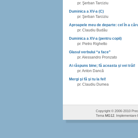
pr. Şerban Tarciziu
Duminica a XV-a (C)
pr. Şerban Tarciziu
Aproapele meu de departe: cel în a că
pr. Claudiu Budău
Duminica a XV-a (pentru copii)
pr. Pietro Righetto
Glasul verbului “a face”
pr. Alessandro Pronzato
Ai răspuns bine; fă aceasta şi vei trăi!
pr. Anton Dancă
Mergi şi fă şi tu la fel!
pr. Claudiu Dumea
Copyright © 2006-2010 Pred
Tema
MG12
. Implementare