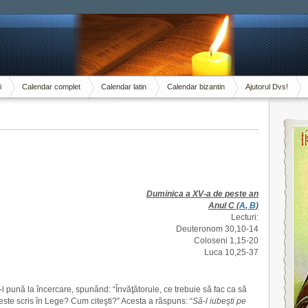
i
Calendar complet
Calendar latin
Calendar bizantin
Ajutorul Dvs!
Duminica a XV-a de peste an
Anul C (
A
,
B
)
Lecturi:
Deuteronom 30,10-14
Coloseni 1,15-20
Luca 10,25-37
să-l pună la încercare, spunând: “Învăţătorule, ce trebuie să fac ca să
este scris în Lege? Cum citeşti?” Acesta a răspuns: “
Să-l iubeşti pe