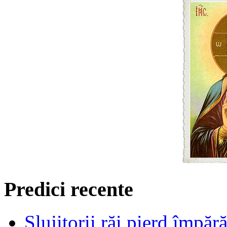
Predici recente
Slujitorii răi pierd împă