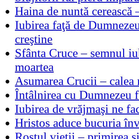
Haina de nuntă cerească –
Iubirea faţă de Dumnezeu 
creştine
Sfânta Cruce – semnul iub
moartea
Asumarea Crucii – calea m
Întâlnirea cu Dumnezeu fa
Iubirea de vrăjmaşi ne f
Hristos aduce bucuria învi
Rostul vieţii – primirea ş