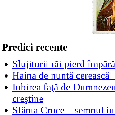
Predici recente
Slujitorii răi pierd împă
Haina de nuntă cerească –
Iubirea faţă de Dumnezeu 
creştine
Sfânta Cruce – semnul iub