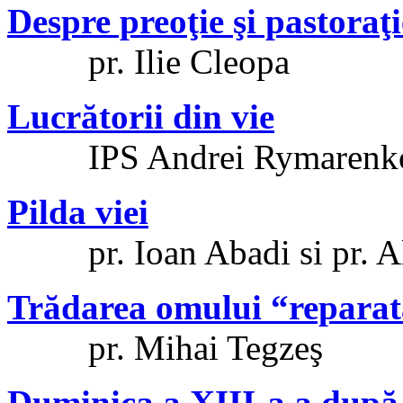
Despre preoţie şi pastoraţi
pr. Ilie Cleopa
Lucrătorii din vie
IPS Andrei Rymarenk
Pilda viei
pr. Ioan Abadi si pr. Al
Trădarea omului “reparat
pr. Mihai Tegzeş
Duminica a XIII-a a după 