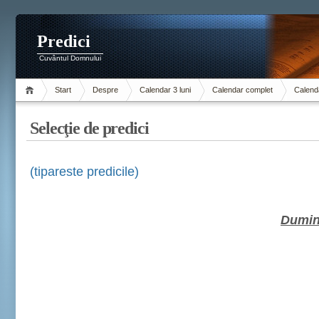
Predici
Cuvântul Domnului
Start
Despre
Calendar 3 luni
Calendar complet
Calenda
Selecţie de predici
(tipareste predicile)
Dumini