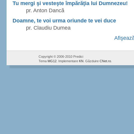
Tu mergi şi vesteşte împărăţia lui Dumnezeu!
pr. Anton Dancă
Doamne, te voi urma oriunde te vei duce
pr. Claudiu Dumea
Afişează
Copyright © 2006-2010 Predici
Tema
MG12
. Implementare
KN
. Găzduire
CNet.ro
.