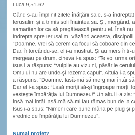
Luca 9,51-62
Când s-au împlinit zilele înălţării sale, s-a îndrepta
Ierusalim şi a trimis soli înaintea sa. Şi, mergând, au
samaritenilor ca să pregătească pentru el. Însă nu 
îndrepta spre Ierusalim. Văzând aceasta, discipolii 
“Doamne, vrei să cerem ca focul să coboare din cer
Dar, întorcându-se, el i-a mustrat. Şi au mers într-un
mergeau pe drum, cineva i-a spus: “Te voi urma ori
Isus i-a răspuns: “Vulpile au vizuini, păsările cerului
Omului nu are unde-şi rezema capul”. Altuia i-a s
a răspuns: “Doamne, lasă-mă să merg mai întâi să-
Dar el i-a spus: “Lasă morţii să-şi îngroape morţii lo
vesteşte împărăţia lui Dumnezeu!” Un altul i-a zis:
însă mai întâi lasă-mă să-mi iau rămas bun de la c
Isus i-a spus: “Nimeni care pune mâna pe plug şi p
vrednic de împărăţia lui Dumnezeu”.
Numai profet?