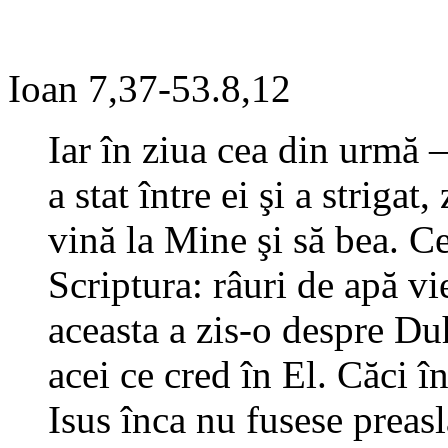
Ioan 7,37-53.8,12
Iar în ziua cea din urmă –
a stat între ei şi a striga
vină la Mine şi să bea. C
Scriptura: râuri de apă vi
aceasta a zis-o despre D
acei ce cred în El. Căci î
Isus înca nu fusese preas