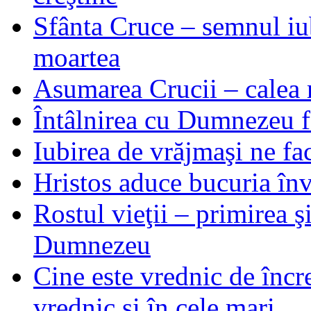
Sfânta Cruce – semnul iub
moartea
Asumarea Crucii – calea m
Întâlnirea cu Dumnezeu fa
Iubirea de vrăjmaşi ne f
Hristos aduce bucuria învi
Rostul vieţii – primirea ş
Dumnezeu
Cine este vrednic de încre
vrednic şi în cele mari