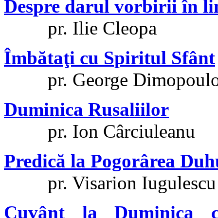
Despre darul vorbirii în l
pr. Ilie Cleopa
Îmbătaţi cu Spiritul Sfânt
pr. George Dimopoulo
Duminica Rusaliilor
pr. Ion Cârciuleanu
Predică la Pogorârea Duh
pr. Visarion Iugulescu
Cuvânt la Duminica ci