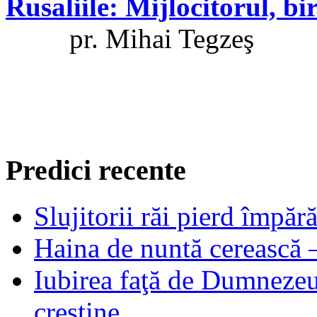
Rusaliile: Mijlocitorul, bir
pr. Mihai Tegzeş
Predici recente
Slujitorii răi pierd împă
Haina de nuntă cerească –
Iubirea faţă de Dumnezeu 
creştine