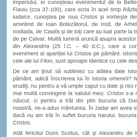
imperiului, ei cunoşteau evenimentul de la Betlee
Flaviu (cca 37-100), care scria în acel timp
Războ
iudaice
, cunoştea pe Isus Cristos şi vorbeşte desp
amintind de Ioan Botezătorul, de Irod, de Arhel
Irodiada, de Caiafa şi de toţi care au luat parte la tr
de pe Calvar. Multă lumină aruncă asupra acestor v
din Alexandria (25 î.C. – 40 d.C.), care a cun
eveniment al apariţiei lui Cristos pe pământ. Istorisir
cele ale lui Filon, sunt aproape identice cu cele des
De ce am ţinut să subliniez cu atâtea date istor
pământ, adică înscrierea lui în istoria omenirii?
erudiţi, nu pentru a vă umple capul cu date şi nic
mai multă convingere la salutul meu:
Cristos s-a
născut
, ci pentru a trăi din plin bucuria că D
noastră, ne-a adus mântuirea. În zadar am avea sig
dacă nu am trăi în suflet bucuria harului, bucuria
Cristos.
Atât fericitul Duns Scotus, cât şi Alexandru de H