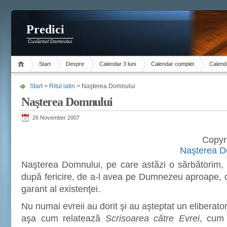
Predici
Cuvântul Domnului
Start
Despre
Calendar 3 luni
Calendar complet
Calenda
Start
>
Ritul latin
> Naşterea Domnului
Naşterea Domnului
26 November 2007
Copyr
Naşterea Do
Naşterea Domnului, pe care astăzi o sărbătorim, 
după fericire, de a-l avea pe Dumnezeu aproape, de
garant al existenţei.
Nu numai evreii au dorit şi au aşteptat un eliberat
aşa cum relatează
Scrisoarea către Evrei
, cum