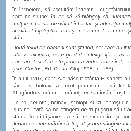
În încheiere, să ascultăm îndemnul cugetătorului
care ne spune:
În loc să vă plângeţi că Dumneze
mulţumiri că s-a dezvăluit într-atât; şi aduceţi-i mul
dezvăluit înţelepţilor trufaşi, nedemni de a cuno
sfânt.
Două feluri de oameni sunt ştiutori, cei care au ini
iubesc micimea, orice grad de inteligenţă ar avea,
care au destulă minte pentru a vedea adevărul, ori
(
Isus Cristos
, Ed.
Dacia,
Cluj 1998, nr. 185).
În anul 1207, când s-a născut sfânta Elisabeta a 
sărac şi bolnav, a cerut permisiunea să fie lă
Atingându-şi mâna de mânuţa ei, s-a însănătoşit pe
Pe noi, cei orbi, bolnavi, şchiopi, surzi, leproşi di
Isus ne invită să ne atingem de trupuşorul său fra
sfânta Împărtăşanie, ca să ne vindecăm şi bucu
deoarece
cine mănâncă trupul şi bea sângele lui I
învierea din ziua de apoi îi este asigurată
(cf.
In
6,