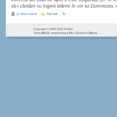
să-i cântăm cu îngerii
Mărire în cer lui Dumnezeu
.
pr. Anton Dancă
Ritul latin
Copyright © 2006-2010 Predici
Tema
MG12
. Implementare
KN
. Găzduire
CNet.ro
.