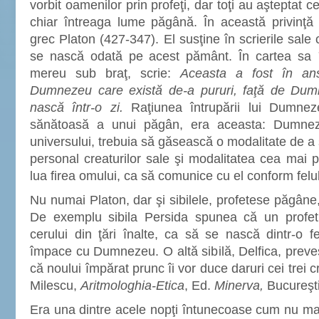
vorbit oamenilor prin profeţi, dar toţi au aşteptat c
chiar întreaga lume păgână. În această privinţă 
grec Platon (427-347). El susţine în scrierile sal
se nască odată pe acest pământ. În cartea sa
mereu sub braţ, scrie:
Aceasta a fost în ans
Dumnezeu care există de-a pururi, faţă de Du
nască într-o zi.
Raţiunea întrupării lui Dumne
sănătoasă a unui păgân, era aceasta: Dumnez
universului, trebuia să găsească o modalitate de a
personal creaturilor sale şi modalitatea cea mai p
lua firea omului, ca să comunice cu el conform felul
Nu numai Platon, dar şi sibilele, profetese păgâne,
De exemplu sibila Persida spunea că un profet
cerului din ţări înalte, ca să se nască dintr-o 
împace cu Dumnezeu. O altă sibilă, Delfica, preves
că noului împărat prunc îi vor duce daruri cei trei c
Milescu,
Aritmologhia-Etica
, Ed.
Minerva,
Bucureşti
Era una dintre acele nopţi întunecoase cum nu m