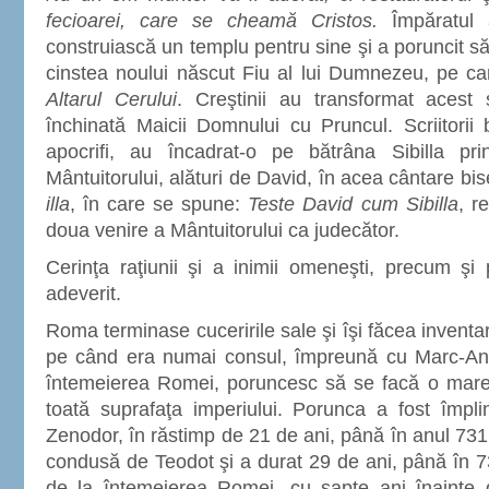
fecioarei, care se cheamă Cristos.
Împăratul 
construiască un templu pentru sine şi a poruncit să
cinstea noului născut Fiu al lui Dumnezeu, pe ca
Altarul Cerului
. Creştinii au transformat acest 
închinată Maicii Domnului cu Pruncul. Scriitorii b
apocrifi, au încadrat-o pe bătrâna Sibilla print
Mântuitorului, alături de David, în acea cântare bi
illa
, în care se spune:
Teste David cum Sibilla
, r
doua venire a Mântuitorului ca judecător.
Cerinţa raţiunii şi a inimii omeneşti, precum şi p
adeverit.
Roma terminase cuceririle sale şi îşi făcea inventaru
pe când era numai consul, împreună cu Marc-Ant
întemeierea Romei, poruncesc să se facă o mare
toată suprafaţa imperiului. Porunca a fost împli
Zenodor, în răstimp de 21 de ani, până în anul 731;
condusă de Teodot şi a durat 29 de ani, până în 73
de la întemeierea Romei, cu şapte ani înainte d