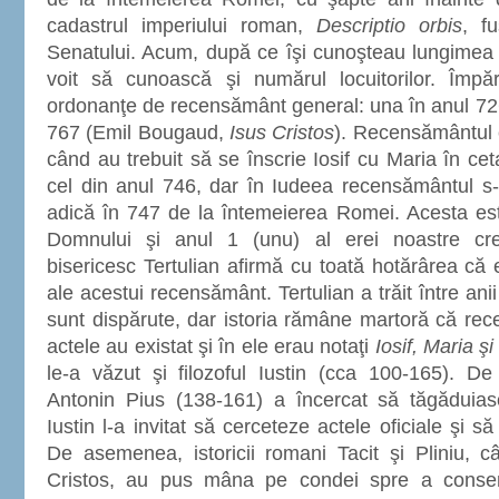
cadastrul imperiului roman,
Descriptio orbis
, f
Senatului. Acum, după ce îşi cunoşteau lungimea ş
voit să cunoască şi numărul locuitorilor. Împă
ordonanţe de recensământ general: una în anul 726,
767 (Emil Bougaud,
Isus Cristos
). Recensământul c
când au trebuit să se înscrie Iosif cu Maria în cet
cel din anul 746, dar în Iudeea recensământul s-
adică în 747 de la întemeierea Romei. Acesta este 
Domnului şi anul 1 (unu) al erei noastre creşt
bisericesc Tertulian afirmă cu toată hotărârea că e
ale acestui recensământ. Tertulian a trăit între ani
sunt dispărute, dar istoria rămâne martoră că rec
actele au existat şi în ele erau notaţi
Iosif, Maria şi
le-a văzut şi filozoful Iustin (cca 100-165). D
Antonin Pius (138-161) a încercat să tăgăduiască
Iustin l-a invitat să cerceteze actele oficiale şi 
De asemenea, istoricii romani Tacit şi Pliniu, 
Cristos, au pus mâna pe condei spre a consem