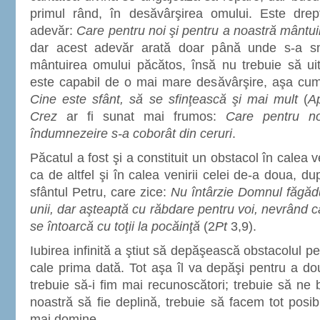
primul rând, în desăvârşirea omului. Este dr
adevăr:
Care pentru noi şi pentru a noastră mântuir
dar acest adevăr arată doar până unde s-a s
mântuirea omului păcătos, însă nu trebuie să uit
este capabil de o mai mare desăvârşire, aşa cu
Cine este sfânt, să se sfinţească şi mai mult
(
A
Crez
ar fi sunat mai frumos:
Care pentru no
îndumnezeire s-a coborât din ceruri
.
Păcatul a fost şi a constituit un obstacol în calea v
ca de altfel şi în calea venirii celei de-a doua, 
sfântul Petru, care zice:
Nu întârzie Domnul făgăd
unii, dar aşteaptă cu răbdare pentru voi, nevrând c
se întoarcă cu toţii la pocăinţă
(2
Pt
3,9).
Iubirea infinită a ştiut să depăşească obstacolul pe
cale prima dată. Tot aşa îl va depăşi pentru a d
trebuie să-i fim mai recunoscători; trebuie să ne
noastră să fie deplină, trebuie să facem tot posib
mai domine.