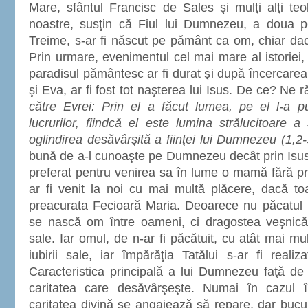
Mare, sfântul Francisc de Sales şi mulţi alţi teol
noastre, susţin că Fiul lui Dumnezeu, a doua p
Treime, s-ar fi născut pe pământ ca om, chiar dac
Prin urmare, evenimentul cel mai mare al istoriei, 
paradisul pământesc ar fi durat şi după încercarea
şi Eva, ar fi fost tot naşterea lui Isus. De ce? Ne
către Evrei: Prin el a făcut lumea, pe el l-a pu
lucrurilor, fiindcă el este lumina strălucitoare 
oglindirea desăvârşită a fiinţei lui Dumnezeu (1,2-
bună de a-l cunoaşte pe Dumnezeu decât prin Isus 
preferat pentru venirea sa în lume o mamă fără p
ar fi venit la noi cu mai multă plăcere, dacă toa
preacurata Fecioară Maria. Deoarece nu păcatul n
se nască om între oameni, ci dragostea veşnică
sale. Iar omul, de n-ar fi păcătuit, cu atât mai mul
iubirii sale, iar împărăţia Tatălui s-ar fi realiz
Caracteristica principală a lui Dumnezeu faţă de
caritatea care desăvârşeşte. Numai în cazul 
caritatea divină se angajează să repare, dar bucu