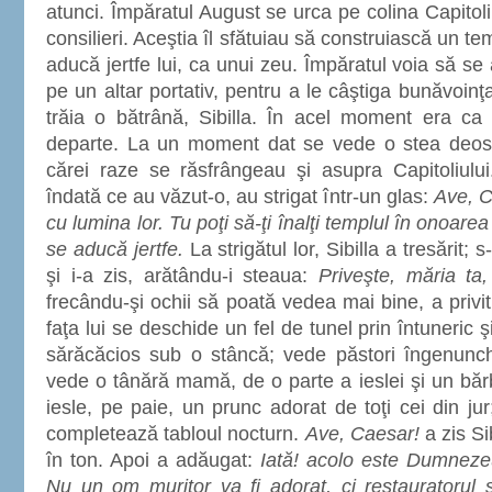
atunci. Împăratul August se urca pe colina Capitoliu
consilieri. Aceştia îl sfătuiau să construiască un t
aducă jertfe lui, ca unui zeu. Împăratul voia să se a
pe un altar portativ, pentru a le câştiga bunăvoin
trăia o bătrână, Sibilla. În acel moment era ca 
departe. La un moment dat se vede o stea deoseb
cărei raze se răsfrângeau şi asupra Capitoliului. 
îndată ce au văzut-o, au strigat într-un glas:
Ave, C
cu lumina lor. Tu poţi să-ţi înalţi templul în onoarea 
se aducă jertfe.
La strigătul lor, Sibilla a tresărit;
şi i-a zis, arătându-i steaua:
Priveşte, măria ta
frecându-şi ochii să poată vedea mai bine, a privit
faţa lui se deschide un fel de tunel prin întuneric 
sărăcăcios sub o stâncă; vede păstori îngenunche
vede o tânără mamă, de o parte a ieslei şi un bărb
iesle, pe paie, un prunc adorat de toţi cei din j
completează tabloul nocturn.
Ave, Caesar!
a zis Si
în ton. Apoi a adăugat:
Iată! acolo este Dumnezeu
Nu un om muritor va fi adorat, ci restauratorul şi