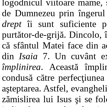
logodnicul viitoare mame, s
de Dumnezeu prin îngerul 
drept
îi sunt suficiente p
purtător-de-grijă. Dincolo, 
că sfântul Matei face din a
din
Isaia
7. Un cuvânt ex
împlinirea
. Această împli
condusă către perfecţiunea
aşteptarea. Astfel, evanghelis
zămislirea lui Isus şi se fo