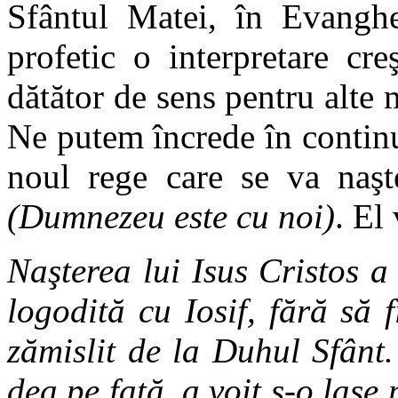
Sfântul Matei, în Evanghe
profetic o interpretare cr
dătător de sens pentru alt
Ne putem încrede în conti
noul rege care se va naş
(Dumnezeu este cu noi)
. El
Naşterea lui Isus Cristos a
logodită cu Iosif, fără să 
zămislit de la Duhul Sfânt. 
dea pe faţă, a voit s-o lase