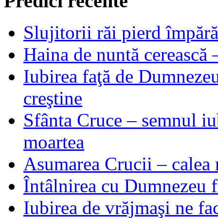
Predici recente
Slujitorii răi pierd împă
Haina de nuntă cerească –
Iubirea faţă de Dumnezeu 
creştine
Sfânta Cruce – semnul iub
moartea
Asumarea Crucii – calea m
Întâlnirea cu Dumnezeu fa
Iubirea de vrăjmaşi ne f