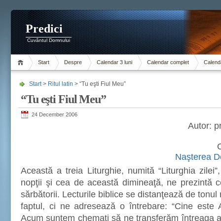
Predici
Cuvântul Domnului
Start
Despre
Calendar 3 luni
Calendar complet
Calenda
Start
>
Ritul latin
> “Tu eşti Fiul Meu”
“Tu eşti Fiul Meu”
24 December 2006
Autor: 
C
Naşterea Do
Această a treia Liturghie, numită “Liturghia zilei
nopţii şi cea de această dimineaţă, ne prezintă 
sărbătorii. Lecturile biblice se distanţează de tonul
faptul, ci ne adresează o întrebare: “Cine este 
Acum suntem chemaţi să ne transferăm întreaga at