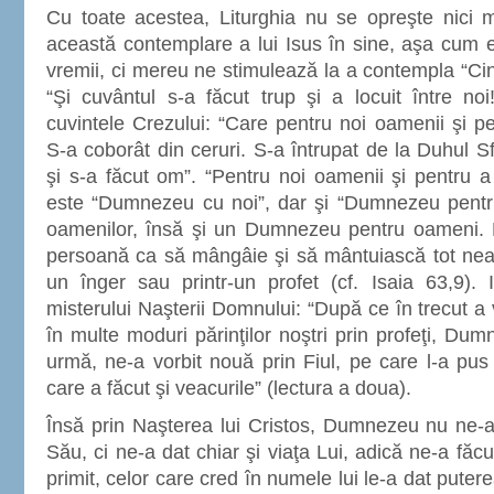
Cu toate acestea, Liturghia nu se opreşte nici m
această contemplare a lui Isus în sine, aşa cum er
vremii, ci mereu ne stimulează la a contempla “Cin
“Şi cuvântul s-a făcut trup şi a locuit între no
cuvintele Crezului: “Care pentru noi oamenii şi p
S-a coborât din ceruri. S-a întrupat de la Duhul S
şi s-a făcut om”. “Pentru noi oamenii şi pentru a
este “Dumnezeu cu noi”, dar şi “Dumnezeu pentr
oamenilor, însă şi un Dumnezeu pentru oameni. 
persoană ca să mângâie şi să mântuiască tot nea
un înger sau printr-un profet (cf. Isaia 63,9). 
misterului Naşterii Domnului: “După ce în trecut a v
în multe moduri părinţilor noştri prin profeţi, Dum
urmă, ne-a vorbit nouă prin Fiul, pe care l-a pus 
care a făcut şi veacurile” (lectura a doua).
Însă prin Naşterea lui Cristos, Dumnezeu nu ne-
Său, ci ne-a dat chiar şi viaţa Lui, adică ne-a făcut 
primit, celor care cred în numele lui le-a dat putere