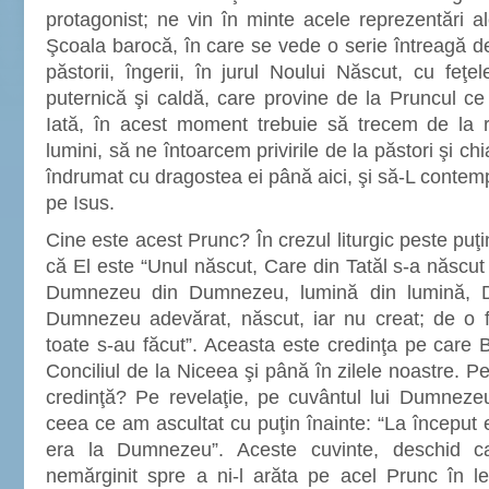
protagonist; ne vin în minte acele reprezentări a
Şcoala barocă, în care se vede o serie întreagă de
păstorii, îngerii, în jurul Noului Născut, cu feţ
puternică şi caldă, care provine de la Pruncul ce 
Iată, în acest moment trebuie să trecem de la ref
lumini, să ne întoarcem privirile de la păstori şi ch
îndrumat cu dragostea ei până aici, şi să-L conte
pe Isus.
Cine este acest Prunc? În crezul liturgic peste pu
că El este “Unul născut, Care din Tatăl s-a născut m
Dumnezeu din Dumnezeu, lumină din lumină, 
Dumnezeu adevărat, născut, iar nu creat; de o fi
toate s-au făcut”. Aceasta este credinţa pe care B
Conciliul de la Niceea şi până în zilele noastre. 
credinţă? Pe revelaţie, pe cuvântul lui Dumneze
ceea ce am ascultat cu puţin înainte: “La început 
era la Dumnezeu”. Aceste cuvinte, deschid c
nemărginit spre a ni-l arăta pe acel Prunc în l