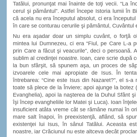
Tatălui, pronunţat mai înainte de toţi vecii. “La 
cerul şi pământul”. Astfel începe Istoria lumii în B
că acela nu era începutul absolut, ci era începutul 
în care se conturau cerurile şi pământul, Cuvântul
Nu era aşadar doar un simplu cuvânt, o forţă o
mintea lui Dumnezeu, ci era “Fiul, pe Care L-a p
prin Care a făcut şi veacurile”, deci o persoană. 
sublim al credinţei noastre. Ioan, care scrie după ce
la bun sfârşit, să spunem aşa, un proces de săp
izvoarele cele mai apropiate de Isus. În tent
întrebarea: “Cine este Isus din Nazaret?”, el s-a 
toate să plece de la Înviere; apoi ajunge la botez 
Evanghelia), apoi la naşterea de la Duhul Sfânt şi
îşi încep evangheliile lor Matei şi Luca). Ioan înţe
insuficient atâta vreme cât se rămâne numai în ori
mare salt înapoi, în preexistenţă, aflând, să sp
existenţei lui Isus, în sânul Tatălui. Aceasta est
noastre, iar Crăciunul nu este altceva decât procla