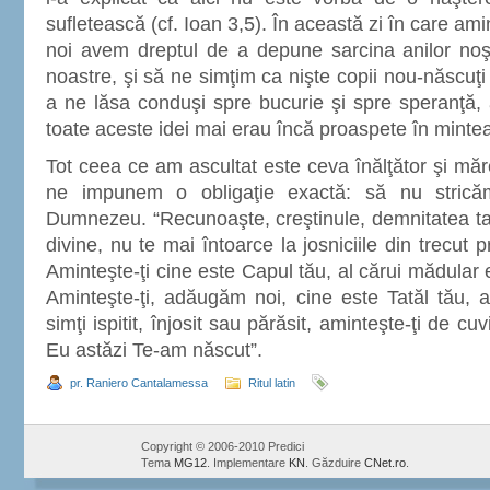
sufletească (cf. Ioan 3,5). În această zi în care a
noi avem dreptul de a depune sarcina anilor noşt
noastre, şi să ne simţim ca nişte copii nou-născuţi 
a ne lăsa conduşi spre bucurie şi spre speranţă, 
toate aceste idei mai erau încă proaspete în mintea 
Tot ceea ce am ascultat este ceva înălţător şi măr
ne impunem o obligaţie exactă: să nu strică
Dumnezeu. “Recunoaşte, creştinule, demnitatea ta, ş
divine, nu te mai întoarce la josniciile din trecut 
Aminteşte-ţi cine este Capul tău, al cărui mădular e
Aminteşte-ţi, adăugăm noi, cine este Tatăl tău, al
simţi ispitit, înjosit sau părăsit, aminteşte-ţi de cu
Eu astăzi Te-am născut”.
pr. Raniero Cantalamessa
Ritul latin
Copyright © 2006-2010 Predici
Tema
MG12
. Implementare
KN
. Găzduire
CNet.ro
.