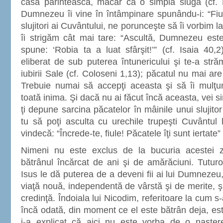
casa părintească, măcar ca o simplă slugă (cf. 
Dumnezeu îi vine în întâmpinare spunându-i: “Fiul
slujitori ai Cuvântului, ne porunceşte să îi vorbim la
îi strigăm cât mai tare: “Ascultă, Dumnezeu este 
spune: ‘Robia ta a luat sfârşit!’” (cf. Isaia 40
eliberat de sub puterea întunericului şi te-a stră
iubirii Sale (cf. Coloseni 1,13); păcatul nu mai are
Trebuie numai să accepţi aceasta şi să îi mulţ
toată inima. Şi dacă nu ai făcut încă aceasta, vei si
ţi depune sarcina păcatelor în mâinile unui slujitor 
tu să poţi asculta cu urechile trupeşti Cuvântul l
vindecă: “Încrede-te, fiule! Păcatele îţi sunt iertate”
Nimeni nu este exclus de la bucuria acestei zil
bătrânul încărcat de ani şi de amărăciuni. Tuturor
Isus le dă puterea de a deveni fii ai lui Dumnezeu
viaţă nouă, independentă de vârstă şi de merite, 
credinţă. Îndoiala lui Nicodim, referitoare la cum 
încă odată, din moment ce el este bătrân deja, este
i-a explicat că aici nu este vorba de o naşter