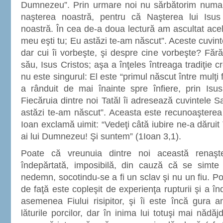
Dumnezeu”. Prin urmare noi nu sărbătorim numai N
naşterea noastră, pentru că Naşterea lui Isu
noastră. În cea de-a doua lectură am ascultat acel
meu eşti tu; Eu astăzi te-am născut”. Aceste cuvin
dar cui îi vorbeşte, şi despre cine vorbeşte? Fără
său, Isus Cristos; aşa a înţeles întreaga tradiţie c
nu este singurul: El este “primul născut între mulţi 
a rânduit de mai înainte spre înfiere, prin Isus
Fiecăruia dintre noi Tatăl îi adresează cuvintele Sa
astăzi te-am născut”. Aceasta este recunoaşterea p
Ioan exclamă uimit: “Vedeţi câtă iubire ne-a dăruit
ai lui Dumnezeu! Şi suntem” (1Ioan 3,1).
Poate că vreunuia dintre noi această renaşt
îndepărtată, imposibilă, din cauză că se simte
nedemn, socotindu-se a fi un sclav şi nu un fiu. Po
de faţă este copleşit de experienţa rupturii şi a 
asemenea Fiului risipitor, şi îi este încă gura 
lăturile porcilor, dar în inima lui totuşi mai nădăj