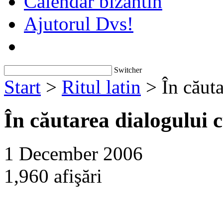
Calendar bizantin
Ajutorul Dvs!
Switcher
Start
>
Ritul latin
> În căut
În căutarea dialogului
1 December 2006
1,960 afişări