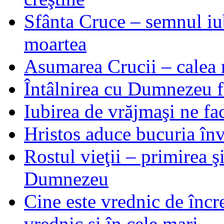
Sfânta Cruce – semnul iub
moartea
Asumarea Crucii – calea m
Întâlnirea cu Dumnezeu fa
Iubirea de vrăjmaşi ne f
Hristos aduce bucuria învi
Rostul vieţii – primirea ş
Dumnezeu
Cine este vrednic de încre
vrednic şi în cele mari