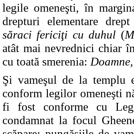
legile omeneşti, în margin
drepturi elementare drept
săraci fericiţi cu duhul
(
M
atât mai nevrednici chiar 
cu toată smerenia:
Doamne, 
Şi vameşul de la templu e
conform legilor omeneşti nă
fi fost conforme cu Leg
condamnat la focul Gheene
scăpare; pungăşiile de vam