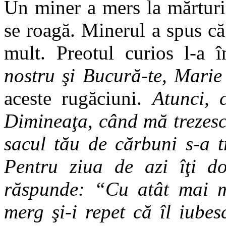
Un miner a mers la mărturis
se roagă. Minerul a spus că 
mult. Preotul curios l-a 
nostru şi Bucură-te, Marie
aceste rugăciuni.
Atunci, 
Dimineaţa, când mă trezesc
sacul tău de cărbuni s-a t
Pentru ziua de azi îţi d
răspunde: “Cu atât mai mu
merg şi-i repet că îl iube