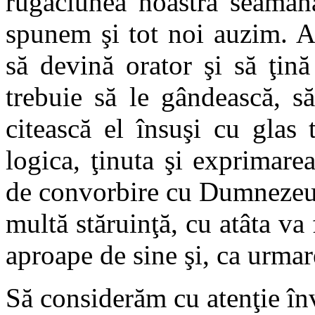
rugăciunea noastră seamă
spunem şi tot noi auzim. A
să devină orator şi să ţină
trebuie să le gândească, s
citească el însuşi cu glas 
logica, ţinuta şi exprimare
de convorbire cu Dumnezeu.
multă stăruinţă, cu atâta v
aproape de sine şi, ca urmare
Să considerăm cu atenţie înv