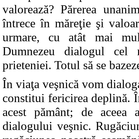
valorează? Părerea unanimă
întrece în măreţie şi valoa
urmare, cu atât mai mul
Dumnezeu dialogul cel m
prieteniei. Totul să se bazez
În viaţa veşnică vom dialo
constitui fericirea deplină. 
acest pământ; de aceea ai
dialogului veşnic. Rugăciun