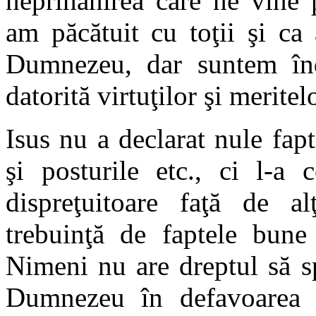
neprihănirea care ne vine 
am păcătuit cu toţii şi ca 
Dumnezeu, dar suntem îndr
datorită virtuţilor şi meritel
Isus nu a declarat nule fap
şi posturile etc., ci l-a 
dispreţuitoare faţă de a
trebuinţă de faptele bune 
Nimeni nu are dreptul să s
Dumnezeu în defavoarea a