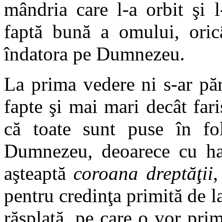
mândria care l-a orbit şi l
faptă bună a omului, oric
îndatora pe Dumnezeu.
La prima vedere ni s-ar pă
fapte şi mai mari decât fari
că toate sunt puse în fol
Dumnezeu, deoarece cu haru
aşteaptă
coroana dreptăţii
,
pentru credinţa primită de l
răsplată, pe care o vor prim