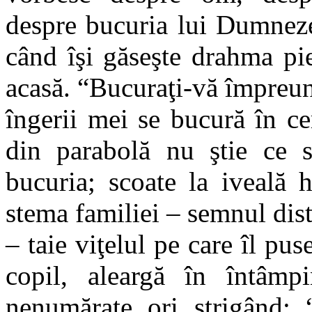
despre bucuria lui Dumneze
când îşi găseşte drahma pie
acasă. “Bucuraţi-vă împreu
îngerii mei se bucură în ce
din parabolă nu ştie ce s
bucuria; scoate la iveală 
stema familiei – semnul disti
– taie viţelul pe care îl pu
copil, aleargă în întâmpi
nenumărate ori strigând: 