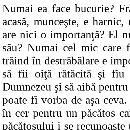
Numai ea face bucurie? Fra
acasă, munceşte, e harnic, 
are nici o importanţă? El n
său? Numai cel mic care fu
trăind în destrăbălare e imp
să fii oiţă rătăcită şi fiu
Dumnezeu şi să aibă pentru 
poate fi vorba de aşa ceva.
în cer pentru un păcătos c
păcătosului i se recunoaşte