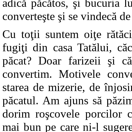
adică păcătos, şi bucuria 
converteşte şi se vindecă de
Cu toţii suntem oiţe rătăcit
fugiţi din casa Tatălui, c
păcat? Doar farizeii şi că
convertim. Motivele conver
starea de mizerie, de înjos
păcatul. Am ajuns să păzim
dorim roşcovele porcilor c
mai bun pe care ni-l sugere