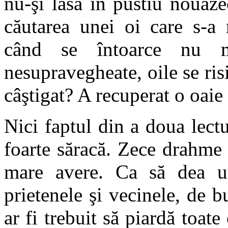
nu-şi lasă în pustiu nouăz
căutarea unei oi care s-a 
când se întoarce nu m
nesupravegheate, oile se ris
câştigat? A recuperat o oaie
Nici faptul din a doua lect
foarte săracă. Zece drahme 
mare avere. Ca să dea un
prietenele şi vecinele, de 
ar fi trebuit să piardă toat