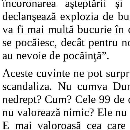
încoronarea aşteptării ş
declanşează explozia de bu
va fi mai multă bucurie în 
se pocăiesc, decât pentru n
au nevoie de pocăinţă”.
Aceste cuvinte ne pot surp
scandaliza. Nu cumva Dumn
nedrept? Cum? Cele 99 de o
nu valorează nimic? Ele nu 
E mai valoroasă cea care 