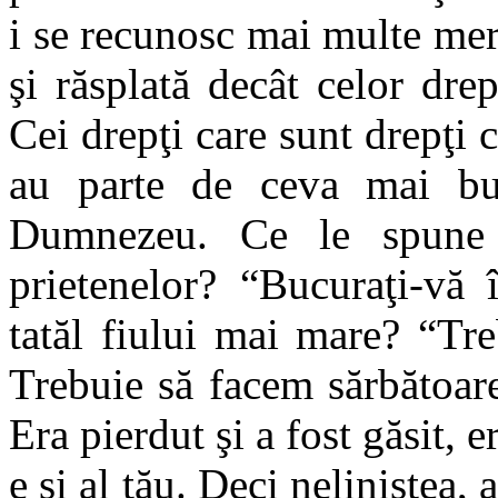
i se recunosc mai multe mer
şi răsplată decât celor drep
Cei drepţi care sunt drepţi c
au parte de ceva mai bun
Dumnezeu. Ce le spune p
prietenelor? “Bucuraţi-vă
tatăl fiului mai mare? “Tr
Trebuie să facem sărbătoare 
Era pierdut şi a fost găsit, e
e şi al tău. Deci neliniştea,