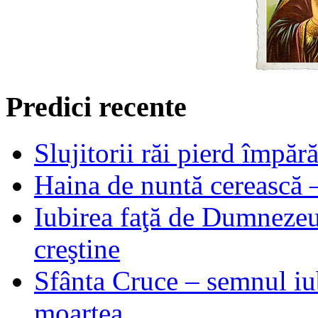
Predici recente
Slujitorii răi pierd împă
Haina de nuntă cerească –
Iubirea faţă de Dumnezeu 
creştine
Sfânta Cruce – semnul iub
moartea