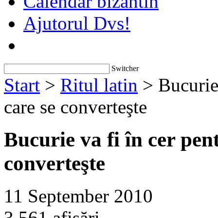
Calendar bizantin
Ajutorul Dvs!
Switcher
Start
>
Ritul latin
> Bucurie 
care se converteşte
Bucurie va fi în cer pen
converteşte
11 September 2010
3,561 afişări