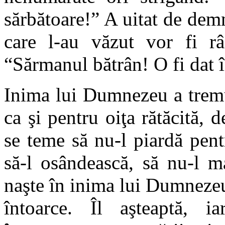
sărbătoare!” A uitat de demn
care l-au văzut vor fi râ
“Sărmanul bătrân! O fi dat î
Inima lui Dumnezeu a tremu
ca şi pentru oiţa rătăcită,
se teme să nu-l piardă pent
să-l osândească, să nu-l m
naşte în inima lui Dumnezeu 
întoarce. Îl aşteaptă, ia