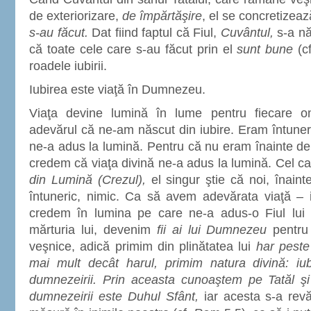
de exteriorizare,
de împărtăşire
, el se concretizeaz
s-au făcut.
Dat fiind faptul că Fiul,
Cuvântul,
s-a nă
că toate cele care s-au făcut prin el
sunt bune
(c
roadele iubirii.
Iubirea este viaţă în Dumnezeu.
Viaţa devine lumină în lume pentru fiecare 
adevărul că ne-am născut din iubire. Eram întuneri
ne-a adus la lumină. Pentru că nu eram înainte de 
credem că viaţa divină ne-a adus la lumină. Cel c
din Lumină (Crezul),
el singur ştie că noi, înain
întuneric, nimic. Ca să avem adevărata viaţă – i
credem în lumina pe care ne-a adus-o Fiul lu
mărturia lui, devenim
fii ai lui Dumnezeu
pentru 
veşnice, adică primim din plinătatea lui
har pest
mai mult decât harul, primim natura divină: iu
dumnezeirii. Prin aceasta cunoaştem pe Tatăl şi 
dumnezeirii este Duhul Sfânt,
iar acesta s-a rev