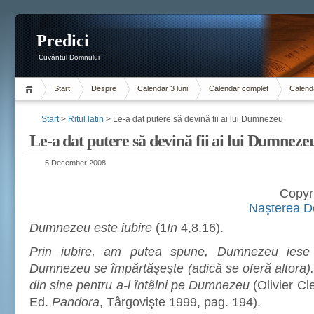
Predici
Cuvântul Domnului
Start
Despre
Calendar 3 luni
Calendar complet
Calenda
Start
>
Ritul latin
> Le-a dat putere să devină fii ai lui Dumnezeu
Le-a dat putere să devină fii ai lui Dumneze
5 December 2008
Copyr
Naşterea Do
Dumnezeu este iubire
(1
In
4,8.16).
Prin iubire, am putea spune, Dumnezeu iese 
Dumnezeu se împărtăşeşte (adică se oferă altora). 
din sine pentru a-l întâlni pe Dumnezeu
(Olivier C
Ed.
Pandora
, Târgovişte 1999, pag. 194).