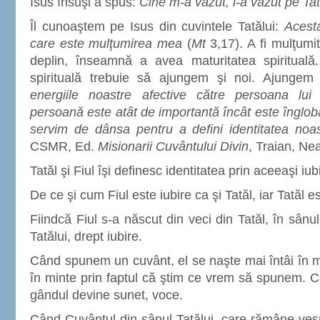
Isus însuşi a spus:
Cine m-a văzut, l-a văzut pe Ta
Îl cunoaştem pe Isus din cuvintele Tatălui:
Acesta
care este mulţumirea mea
(
Mt
3,17). A fi mulţumi
deplin, înseamnă a avea maturitatea spirituală
spirituală trebuie să ajungem şi noi. Ajunge
energiile noastre afective către persoana lui
persoană este atât de importantă încât este îngloba
servim de dânsa pentru a defini identitatea noas
CSMR, Ed.
Misionarii Cuvântului Divin
, Traian, Ne
Tatăl şi Fiul îşi definesc identitatea prin aceeaşi iu
De ce şi cum Fiul este iubire ca şi Tatăl, iar Tatăl es
Fiindcă Fiul s-a născut din veci din Tatăl, în sânul
Tatălui, drept iubire.
Când spunem un cuvânt, el se naşte mai întâi în 
în minte prin faptul că ştim ce vrem să spunem.
gândul devine sunet, voce.
Când Cuvântul din sânul Tatălui, care rămâne veşni