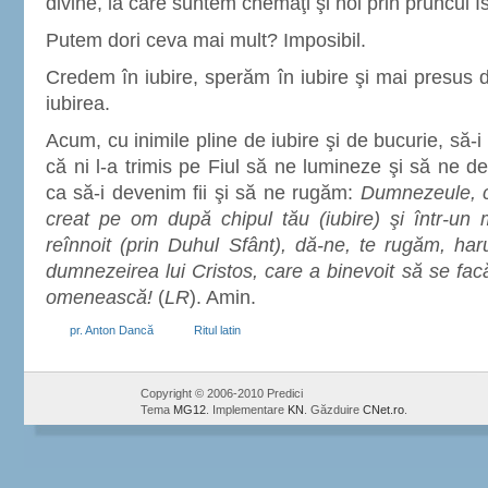
divine, la care suntem chemaţi şi noi prin pruncul I
Putem dori ceva mai mult? Imposibil.
Credem în iubire, sperăm în iubire şi mai presus d
iubirea.
Acum, cu inimile pline de iubire şi de bucurie, să
că ni l-a trimis pe Fiul să ne lumineze şi să ne d
ca să-i devenim fii şi să ne rugăm:
Dumnezeule, c
creat pe om după chipul tău (iubire) şi într-un 
reînnoit (prin Duhul Sfânt), dă-ne, te rugăm, ha
dumnezeirea lui Cristos, care a binevoit să se fac
omenească!
(
LR
). Amin.
pr. Anton Dancă
Ritul latin
Copyright © 2006-2010 Predici
Tema
MG12
. Implementare
KN
. Găzduire
CNet.ro
.