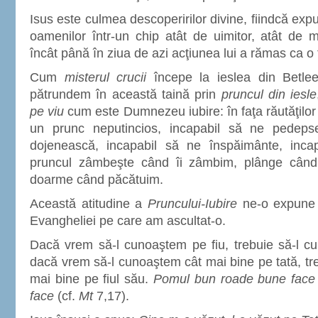
Isus este culmea descoperirilor divine, fiindcă expu
oamenilor într-un chip atât de uimitor, atât de 
încât până în ziua de azi acţiunea lui a rămas ca o
Cum
misterul crucii
începe la ieslea din Betle
pătrundem în această taină prin
pruncul din iesle
pe viu
cum este Dumnezeu iubire: în faţa răutăţilor
un prunc neputincios, incapabil să ne pedeps
dojenească, incapabil să ne înspăimânte, inc
pruncul zâmbeşte când îi zâmbim, plânge când 
doarme când păcătuim.
Această atitudine a
Pruncului-Iubire
ne-o expune s
Evangheliei pe care am ascultat-o.
Dacă vrem să-l cunoaştem pe fiu, trebuie să-l cu
dacă vrem să-l cunoaştem cât mai bine pe tată, tr
mai bine pe fiul său.
Pomul bun roade bune face 
face
(cf.
Mt
7,17).