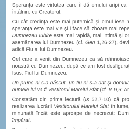
Speranţa este virtutea care îi dă omului aripi c
întâlnire cu Creatorul.
Cu cât credinţa este mai puternică şi omul iese m
speranţa este mai vie şi-l face să zboare mai repe
Dumnezeu-Iubire
este mai rapidă, mai intimă şi o
asemănarea lui Dumnezeu (cf.
Gen
1,26-27), devi
adică Fiu al lui Dumnezeu.
Cel care a venit din Dumnezeu ca să reînnoiasc
noastră cu Dumnezeu, după ce am fost desfiguraţi
Isus, Fiul lui Dumnezeu.
Un prunc ni s-a născut, un fiu ni s-a dat şi domnia 
numele lui va fi Vestitorul Marelui Sfat
(cf.
Is
9,5; An
Constatăm din prima lectură (
Is
52,7-10) că pro
realizarea lucrării
Vestitorului Marelui Sfat
în lume
minunată încât este aproape de necrezut: Du
împărat.