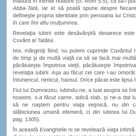
măsură în inimile noastre (cf.
Rom
5,5), ca să-i 
Abba-Tată,
iar el să poată spune despre fiecare 
defineşte propria identitate prin persoana lui Crist
în care îmi aflu mulţumirea
.
Revelaţia iubirii este desăvârşită deoarece este
Cuvânt al Tatălui.
Noi, mărginiţi fiind, nu putem cuprinde Cuvântul
de timp şi de multă viaţă ca să se facă mai mult
păcătuieşte împotriva vieţii, păcătuieşte împotriv
revelaţia iubirii. Aşa au făcut cei care l-au omorât
întunericul, nimicul, haosul. Orice păcat este lipsa l
Fiul lui Dumnezeu, iubindu-ne, a luat asupra sa înt
noastre,
s-a făcut carne
, adică slab, şi ne-a dat l
să ne naştem pentru viaţa veşnică,
nu din c
slăbiciunea umană efemeră, ci din iubirea lui D
pag. 1305).
În această Evanghelie ni se revelează viaţa intimă 