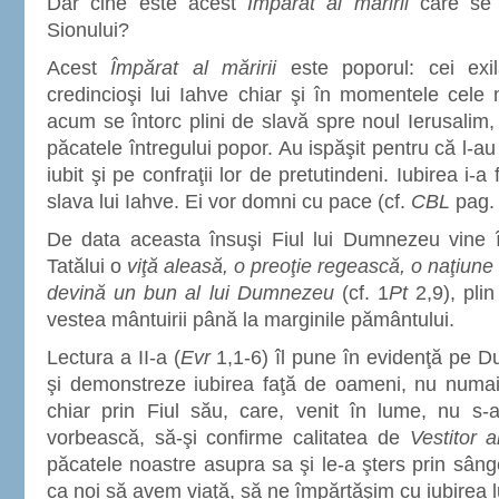
Dar cine este acest
Împărat al măririi
care se 
Sionului?
Acest
Împărat al măririi
este poporul: cei exila
credincioşi lui Iahve chiar şi în momentele cele
acum se întorc plini de slavă spre noul Ierusalim, f
păcatele întregului popor. Au ispăşit pentru că l-a
iubit şi pe confraţii lor de pretutindeni. Iubirea i-
slava lui Iahve. Ei vor domni cu pace (cf.
CBL
pag. 
De data aceasta însuşi Fiul lui Dumnezeu vine 
Tatălui o
viţă aleasă, o preoţie regească, o naţiune
devină un bun al lui Dumnezeu
(cf. 1
Pt
2,9), plin
vestea mântuirii până la marginile pământului.
Lectura a II-a (
Evr
1,1-6) îl pune în evidenţă pe D
şi demonstreze iubirea faţă de oameni, nu numai pr
chiar prin Fiul său, care, venit în lume, nu s
vorbească, să-şi confirme calitatea de
Vestitor a
păcatele noastre asupra sa şi le-a şters prin sâng
ca noi să avem viaţă, să ne împărtăşim cu iubirea