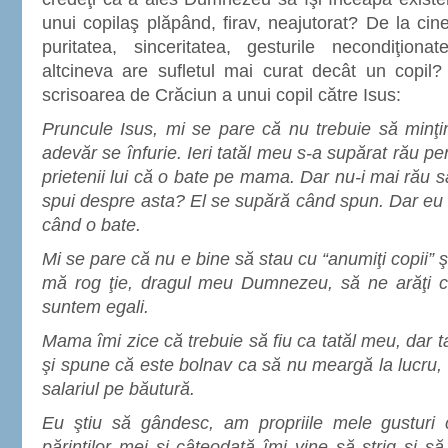
unui copilaş plăpând, firav, neajutorat? De la cin
puritatea, sinceritatea, gesturile necondiţiona
altcineva are sufletul mai curat decât un copi
scrisoarea de Crăciun a unui copil către Isus:
Pruncule Isus, mi se pare că nu trebuie să minţ
adevăr se înfurie. Ieri tatăl meu s-a supărat rău pe
prietenii lui că o bate pe mama. Dar nu-i mai rău s
spui despre asta? El se supără când spun. Dar eu
când o bate.
Mi se pare că nu e bine să stau cu “anumiţi copii” ş
mă rog ţie, dragul meu Dumnezeu, să ne arăţi că 
suntem egali.
Mama îmi zice că trebuie să fiu ca tatăl meu, dar t
şi spune că este bolnav ca să nu meargă la lucru, î
salariul pe băutură.
Eu ştiu să gândesc, am propriile mele gusturi 
părinţilor mei şi câteodată îmi vine să strig şi s