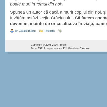
poate muri în “omul din noi”.
Spunea un autor că dacă a murit copilul din noi, ş
învăţăm astăzi lecţia Crăciunului.
Să facem asem
devenim, înainte de orice altceva în viaţă, oame
pr. Claudiu Budău
Ritul latin
Copyright © 2006-2010 Predici
Tema
MG12
. Implementare
KN
. Găzduire
CNet.ro
.