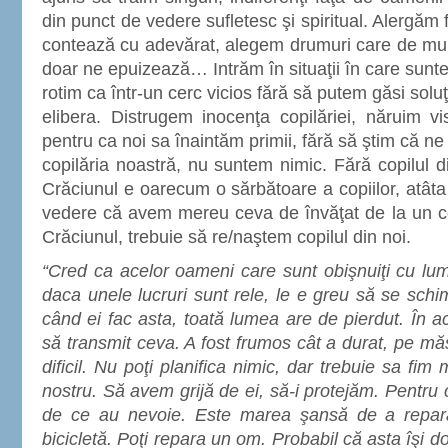
din punct de vedere sufletesc şi spiritual. Alergăm
contează cu adevărat, alegem drumuri care de multe
doar ne epuizează… Intrăm în situaţii în care suntem
rotim ca într-un cerc vicios fără să putem găsi solu
elibera. Distrugem inocenţa copilăriei, năruim v
pentru ca noi sa înaintăm primii, fără să ştim că 
copilăria noastră, nu suntem nimic. Fără copilul d
Crăciunul e oarecum o sărbătoare a copiilor, atâta
vedere că avem mereu ceva de învăţat de la un copi
Crăciunul, trebuie să re/naştem copilul din noi.
“Cred ca acelor oameni care sunt obişnuiţi cu lu
daca unele lucruri sunt rele, le e greu să se schi
când ei fac asta, toată lumea are de pierdut. În a
să transmit ceva. A fost frumos cât a durat, pe mă
dificil. Nu poţi planifica nimic, dar trebuie sa fim m
nostru. Să avem grijă de ei, să-i protejăm. Pentru 
de ce au nevoie. Este marea şansă de a repar
bicicletă. Poţi repara un om. Probabil că asta îşi d