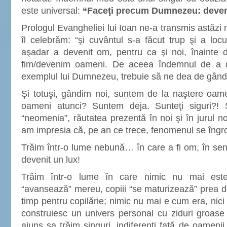
este universal:
“Faceţi precum Dumnezeu: deven
Prologul Evangheliei lui Ioan ne-a transmis astăzi 
îl celebrăm: “şi cuvântul s-a făcut trup şi a loc
aşadar a devenit om, pentru ca şi noi, înainte 
fim/devenim oameni. De aceea îndemnul de a 
exemplul lui Dumnezeu, trebuie să ne dea de gândi
Şi totuşi, gândim noi, suntem de la naştere oa
oameni atunci? Suntem deja. Sunteţi siguri?! Ş
“neomenia”, răutatea prezentă în noi şi în jurul n
am impresia că, pe an ce trece, fenomenul se îngro
Trăim într-o lume nebună… în care a fi om, în sens
devenit un lux!
Trăim într-o lume în care nimic nu mai est
“avansează” mereu, copiii “se maturizează” prea 
timp pentru copilărie; nimic nu mai e cum era, nic
construiesc un univers personal cu ziduri groase
ajuns sa trăim singuri, indiferenţi faţă de oameni