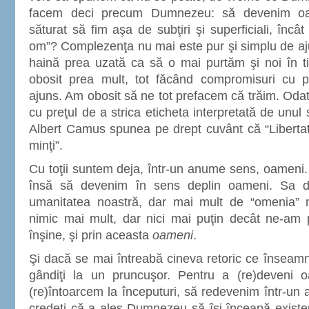
facem deci precum Dumnezeu: să devenim o
săturat să fim aşa de subţiri şi superficiali, încât
om”? Complezenţa nu mai este pur şi simplu de aj
haină prea uzată ca să o mai purtăm şi noi în t
obosit prea mult, tot făcând compromisuri cu p
ajuns. Am obosit să ne tot prefacem că trăim. Odat
cu preţul de a strica eticheta interpretată de unul s
Albert Camus spunea pe drept cuvânt că “Libert
minţi”.
Cu toţii suntem deja, într-un anume sens, oameni. 
însă să devenim în sens deplin oameni. Sa
umanitatea noastră, dar mai mult de “omenia” n
nimic mai mult, dar nici mai puţin decât ne-am 
înşine, şi prin aceasta
oameni
.
Şi dacă se mai întreabă cineva retoric ce înseamnă
gândiţi la un pruncuşor. Pentru a (re)deveni
(re)întoarcem la începuturi, să redevenim într-un 
credeţi că a ales Dumnezeu să îşi înceapă exist