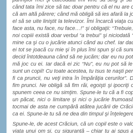
când tata îmi zice să tac doar pentru că el nu are
că am altă părere; când mă obligă să ies afară la 
el să se uite liniştit la televizor. Îmi încarcă viaţa cu
face asta, nu face, nu face…!” şi obligaţii: “Trebuie,
noi copiii există doar verbul “a trebui” şi niciodată
mine ca şi cu o jucărie atunci când au chef. Iar d
ei tot se joacă cu mie şi în plus îmi spun şi că sunt
decid întotdeauna când să ne jucăm; dar eu nu pot
mă joc cu ei. Iar dacă ei zic “Nu”, eu nu pot să le
sunt un copil! Cu toate acestea, tu Isus te naşti pe
fi ca pruncii, nu veţi intra în împărăţia cerurilor”
fim prunci. Ne obligă să fim răi, egoişti şi ipocriţi
spunem ceea ce nu simţim. Spune-le tu că a fi copi
un păcat, nici o limitare şi nici o jucărie frumoa
tocmai de asta ne cumpără atâtea jucării de Crăci
ca ei. Spune-le tu să ne dea din timpul şi înţeleger
Spune-le, de acest Crăciun, că un copil este o valo
viaţa unui om şi, cu siguranţă – chiar tu ai spus 