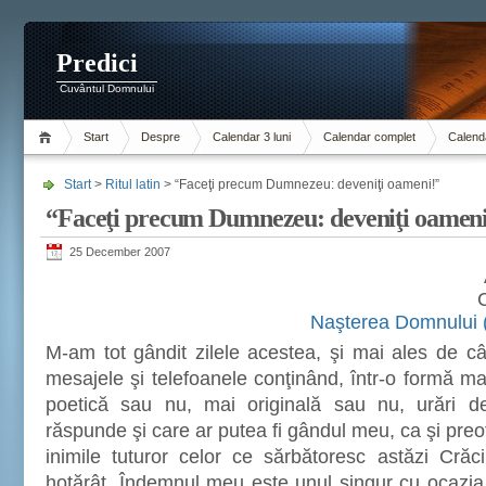
Predici
Cuvântul Domnului
Start
Despre
Calendar 3 luni
Calendar complet
Calenda
Start
>
Ritul latin
> “Faceţi precum Dumnezeu: deveniţi oameni!”
“Faceţi precum Dumnezeu: deveniţi oameni
25 December 2007
C
Naşterea Domnului (L
M-am tot gândit zilele acestea, şi mai ales de c
mesajele şi telefoanele conţinând, într-o formă ma
poetică sau nu, mai originală sau nu, urări 
răspunde şi care ar putea fi gândul meu, ca şi preot
inimile tuturor celor ce sărbătoresc astăzi Cră
hotărât. Îndemnul meu este unul singur cu ocazia s