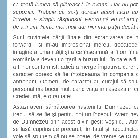
ca toată lumea să plătească în avans. Dar nu pot
supoziţii. Trebuie ca să-ţi doreşti acest lucru 
întreba. E simplu răspunsul. Pentru că eu mi-am p
de a fi om. Nimic mai mult dar nici mai puţin decât a
Sunt cuvintele părţii finale din ecranizarea ce m
forward”, si m-au impresionat mereu, deoarec
imagine a umanităţii şi a ce înseamnă a fi om în 
România a devenit o “ţară a huzurului”, în care a 
a fi nonconformist, adică a merge împotriva curent
caracter doresc să fie întotdeauna în compania cal
antrenant. Oamenii de caracter au curajul să spu
personal mă bucur mult când viaţa îmi aşează în ca
Credeţi-mă, e o raritate!
Astăzi avem sărbătoarea naşterii lui Dumnezeu ca
trebui să se fie şi pentru noi un început. Avem ne
de Dumnezeu prin acest divin gest: Veşnicul, Atot
se lasă cuprins de precarul, limitatul şi neputinc
voie să spunem că nu se poate, de vreme ce Dumn