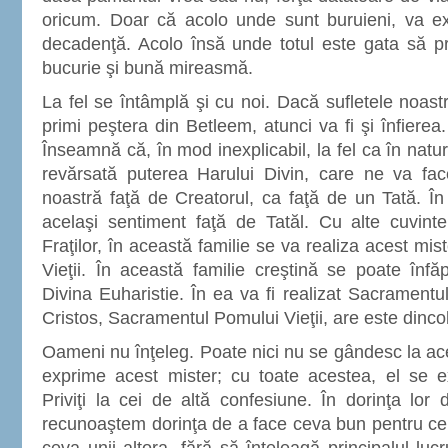
oricum. Doar că acolo unde sunt buruieni, va ex
decadenţă. Acolo însă unde totul este gata să p
bucurie şi bună mireasmă.
La fel se întâmplă şi cu noi. Dacă sufletele noast
primi peştera din Betleem, atunci va fi şi înfier
Înseamnă că, în mod inexplicabil, la fel ca în natură
revărsată puterea Harului Divin, care ne va fa
noastră faţă de Creatorul, ca faţă de un Tată. În 
acelaşi sentiment faţă de Tatăl. Cu alte cuvinte
Fraţilor, în această familie se va realiza acest mis
Vieţii. În această familie creştină se poate înf
Divina Euharistie. În ea va fi realizat Sacramentul
Cristos, Sacramentul Pomului Vieţii, are este dincol
Oameni nu înţeleg. Poate nici nu se gândesc la ace
exprime acest mister; cu toate acestea, el se ex
Priviţi la cei de altă confesiune. În dorinţa lor 
recunoaştem dorinţa de a face ceva bun pentru celă