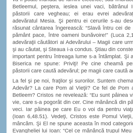
Betleemul, peştera, ieslea unei vaci, bătrânul I
păstorii care vegheau; ei erau evrei adevăra
adevăratul Mesia. Şi pentru ei cerurile s-au desc
răsunat cântarea îngerească: “Slavă întru cei de
pământ pace, între oameni bunăvoire!” (Luca 2,1
adevăraţii căutători ai Adevărului – Magii care ur
şi au căutat, şi Steaua i-a condus. Ştiau din conste
important pentru întreaga lume s-a întâmplat. Şi a
Biserica ne spune: Priviţi! Pe cine cheamă p
păstorii care caută adevărul; pe magii care caută a
La fel şi pe noi, fraţilor şi surorilor. Suntem chem
Adevăr? La care Pom al Vieţii? Ce fel de Pom a
Betleem? Cristos ne revelează: “Eu sunt pâinea vi
vie, care s-a pogorât din cer. Cine mănâncă din pâ
veci. Iar pâinea pe care Eu o voi da pentru viaţ
(Ioan 6,48.51). Vedeţi, Cristos este Pomul Vieţi
mâncăm. Şi El ne spune aceasta în mod categoric 
Evangheliei lui Ioan: “Cel ce mănâncă trupul Meu