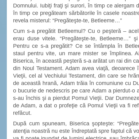
Domnului. Iubiţi fraţi şi surori, în timp ce alergam 
în timp ce pregăteam sărbătorile în casele noastre
revela misterul: “Pregăteşte-te, Betleeme…”
Cum s-a pregătit Betleemul? Cu o peşteră – acel
erau duse vitele. “Pregăteşte-te, Betleeme…” şi 
Pentru ce s-a pregătit? Ce se întâmpla în Betle
staul pentru vite, un mare mister se împlinea. 
Biserica, în această peşteră s-a arătat un rai din c
din Noul Testament. Adam avea viaţă, deoarece î
Vieţii, cel al Vechiului Testament, din care se hră
de această hrană, Adam trăia în comuniune cu D
o bucurie de nedescris pe care Adam a pierdut-o at
s-au închis şi a pierdut Pomul Vieţii. Dar Dumnezeu
de Adam, a dat o profeţie că Pomul Vieţii va fi re
refăcut.
După cum spuneam, Biserica şopteşte: “Pregăteş
atenţia noastră nu este îndreptată spre faptul că vor
va fi poate inundat de lumini electrice, sau îmbrăc