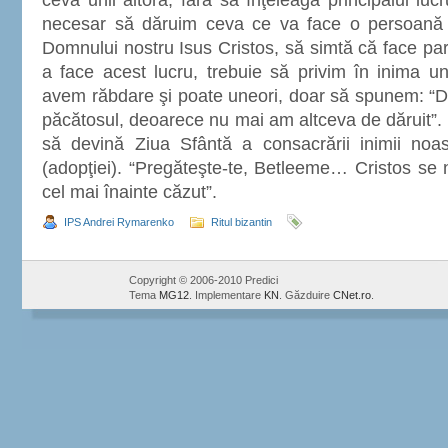
ceva unii altora, fără să înţeleagă principalul luc
necesar să dăruim ceva ce va face o persoană s
Domnului nostru Isus Cristos, să simtă că face part
a face acest lucru, trebuie să privim în inima u
avem răbdare şi poate uneori, doar să spunem: “D
păcătosul, deoarece nu mai am altceva de dăruit”. 
să devină Ziua Sfântă a consacrării inimii noastr
(adopţiei). “Pregăteşte-te, Betleeme… Cristos se n
cel mai înainte căzut”.
IPS Andrei Rymarenko
Ritul bizantin
Copyright © 2006-2010 Predici
Tema
MG12
. Implementare
KN
. Găzduire
CNet.ro
.