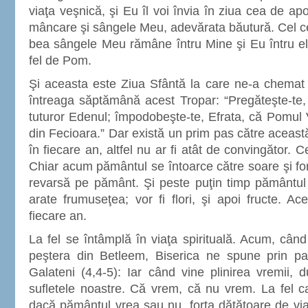
viaţa veşnică, şi Eu îl voi învia în ziua cea de ap
mâncare şi sângele Meu, adevărata băutură. Cel c
bea sângele Meu rămâne întru Mine şi Eu întru el”
fel de Pom.
Şi aceasta este Ziua Sfântă la care ne-a chemat 
întreaga săptămână acest Tropar: “Pregăteşte-te,
tuturor Edenul; împodobeşte-te, Efrata, că Pomul Vie
din Fecioara.” Dar există un prim pas către aceast
în fiecare an, altfel nu ar fi atât de convingător. 
Chiar acum pământul se întoarce către soare şi for
revarsă pe pământ. Şi peste puţin timp pământul 
arate frumuseţea; vor fi flori, şi apoi fructe. Ac
fiecare an.
La fel se întâmplă în viaţa spirituală. Acum, cân
peştera din Betleem, Biserica ne spune prin pas
Galateni (4,4-5): Iar când vine plinirea vremii, d
sufletele noastre. Că vrem, că nu vrem. La fel ca 
dacă pământul vrea sau nu, forţa dătătoare de via