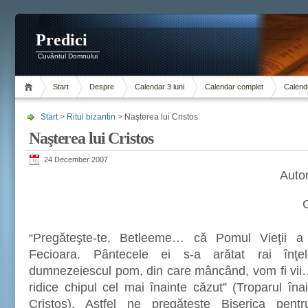
Predici
Cuvântul Domnului
Start
Despre
Calendar 3 luni
Calendar complet
Calenda
Start
>
Ritul bizantin
> Naşterea lui Cristos
Naşterea lui Cristos
24 December 2007
Auto
C
“Pregăteşte-te, Betleeme… că Pomul Vieţii a î
Fecioara. Pântecele ei s-a arătat rai înţe
dumnezeiescul pom, din care mâncând, vom fi vii…
ridice chipul cel mai înainte căzut” (Troparul înain
Cristos). Astfel ne pregăteşte Biserica pentr