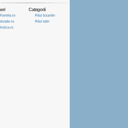
eri
Categorii
Familia.ro
Ritul bizantin
toratie.ro
Ritul latin
holica.ro