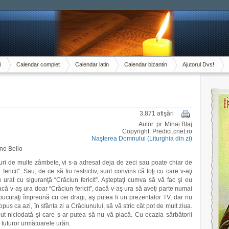
i
Calendar complet
Calendar latin
Calendar bizantin
Ajutorul Dvs!
3,871 afişări
Autor: pr. Mihai Blaj
Copyright: Predici.cnet.ro
Naşterea Domnului (Liturghia din zi)
no Bello -
uri de multe zâmbete, vi s-a adresat deja de zeci sau poate chiar de
ericit”. Sau, de ce să fiu restrictiv, sunt convins că toţi cu care v-aţi
 urat cu siguranţă “Crăciun fericit”. Aşteptaţi cumva să vă fac şi eu
ă v-aş ura doar “Crăciun fericit”, dacă v-aş ura să aveţi parte numai
bucuraţi împreună cu cei dragi, aş putea fi un prezentator TV, dar nu
pus ca azi, în sfânta zi a Crăciunului, să vă stric cât pot de mult ziua.
ut niciodată şi care s-ar putea să nu vă placă. Cu ocazia sărbătorii
tuturor următoarele urări.