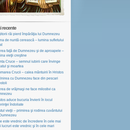
i recente
jitorii răi pierd împărăţia lui Dumnezeu
na de nuntă cerească – lumina sufletului
at
irea faţă de Dumnezeu şi de aproapele –
ina vieţii creştine
nta Cruce – semnul iubirii care învinge
atul şi moartea
marea Crucii – calea mântuirii în Hristos
âlnirea cu Dumnezeu face din pescari
stoli
irea de vrăjmaşi ne face milostivi ca
mnezeu
stos aduce bucuria învierii în locul
erinţei îndoliate
tul vieţii – primirea şi rodirea cuvântului
 Dumnezeu
e este vrednic de încredere în cele mai
i lucruri este vrednic şi în cele mari