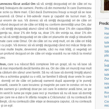
umnezeu făcut astăzi Om
să vă simţiţi dezgustaţi ori de câte ori nu
sunteţi îndeajuns de oameni. Pentru că din momentul în care Dumnezeu
e scrie cu litere mari. Căci dacă Dumnezeu însuşi a reuşit să se lase
nseamnă că Omul e într-adevăr mare şi capabil de lucruri mari. Şi,
i enorm de sus. Vă doresc să vă simţiţi dezgustaţi ori de câte ori
Predic
rofund dezgust ori de câte ori trăiţi nu conform demnităţii unui Om, dar
Slu
vă simţiţi dezgustaţi atunci când vă folosiţi doar 1% din capacităţile
ligenţa sa, doar 1% din forţa sa, doar 1% din voinţa sa, doar 1% din
Hai
 să vă simţiţi dezgustaţi ori de câte ori planurile de viaţă şi idealurile
cur
te care este Omul. Ori de câte ori nu vreţi mult, ori de câte ori trăiţi
Iub
ţi cu puţin. Vă doresc să vă simţiţi dezgustaţi când nici măcar fiinţe din
lum
 mai multe trepte, devenind plante, căci nu mai trăiţi, ci vegetaţi ori
Sfâ
i un profund dezgust ori de câte ori viaţa voastră nu se ridică la nivelul
păc
ezeu.
Asu
Isus,
care s-a născut fără complexe într-un grajd, să nu vă lase să
Înt
asă mai importantă decât familia din ea. Ori de câte ori munciţi mai mult
apo
 căldurii din sânul unei familii. Să nu vă lase să dormiţi liniştiţi atunci
Iub
ru a schimba grajdul cu o vilă, iar familiei îi dăruiţi doar orele în care
Du
dormiţi ori de câte ori judecaţi oamenii după aparenţe şi le puneţi
Hri
poartă, casele în care locuiesc şi maşinile pe care le conduc ori nu le
suf
tre oameni şi-i preferaţi doar pe cei care în exterior arată bine, iar pe
Ros
ivin venit în lume pe nişte paie reci şi murdare să nu vă lase să dormiţi
lui
ie pe care ne-a dat-o în sfânta noapte a Crăciunului: că nu contează de
răieşti, că nu contează câte etaje ai deasupra capului, că nu contează
Cin
e
şi
ce eşti
.
mic