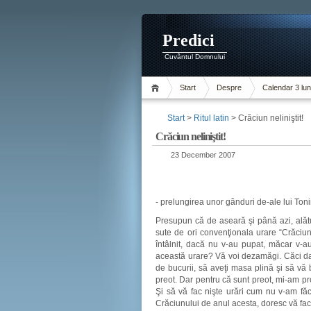
Predici
Cuvântul Domnului
Start
Despre
Calendar 3 lun
Start
>
Ritul latin
> Crăciun neliniştit!
Crăciun neliniştit!
23 December 2007
- prelungirea unor gânduri de-ale lui Toni
Presupun că de aseară şi până azi, alăt
sute de ori convenţionala urare “Crăciun f
întâlnit, dacă nu v-au pupat, măcar v-au
această urare? Vă voi dezamăgi. Căci dac
de bucurii, să aveţi masa plină şi să vă 
preot. Dar pentru că sunt preot, mi-am pro
Şi să vă fac nişte urări cum nu v-am făc
Crăciunului de anul acesta, doresc vă fac 