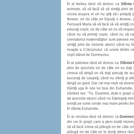
În al treilea rând vă doresc ca
Sfânta 
animale, să vă facă să vă simţiţi plini de
vocea asupra ei ori nu ştiţi să-i preţuiţi j
femeie, ori de câte ori înjosiţi o femeie, 
Fecioară Maria să vă facă să vă simţiţi copl
educaţi copiii, ori de câte ori nu vă respec
când nu vă primiţi copiii, când nu vă naş
crematoriul maternităţilor sunt adesea mor
simţiţi plini de mizerie atunci când nu 
noapte a Crăciunului: că unele dintre c
copil dăruit de Dumnezeu.
În al patrulea rând vă doresc ca
Sfântul I
plini de ipocrizie ori de câte ori nu daţi
cineva vă strigă ori vă daţi plecaţi de a
bucuraţi de oaspeţi, când nu oferiţi şi al
lângă un gard. Dar cel mai mult vă doresc ca
trântiţi uşa în nas lui Isus din Euharistie,
zâmbet sec: “Tu, Doamne, dute-n grajd căci
de ipocrizie atunci când nu înţelegeţi mi
există pe lume cinste mai mare pentru tine
în sfânta Euharistie.
În al cincilea rând vă doresc ca
Dumneze
din cer în grajd, care a şters toată mizer
să vă facă inima să plângă ori de câte ori nu
plângă ori de câte ori le doriţi altora răul