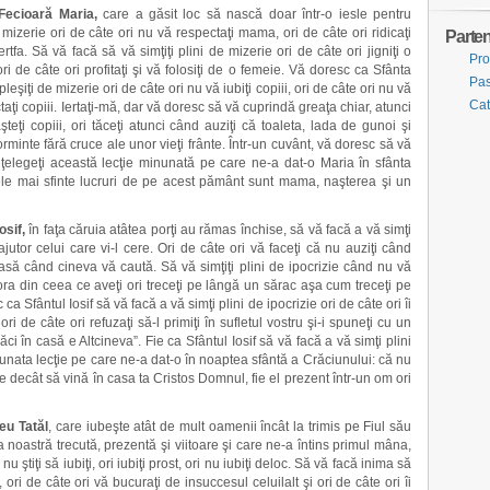
Fecioară Maria,
care a găsit loc să nască doar într-o iesle pentru
 mizerie ori de câte ori nu vă respectaţi mama, ori de câte ori ridicaţi
Parten
ertfa. Să vă facă să vă simţiţi plini de mizerie ori de câte ori jigniţi o
Pro
ori de câte ori profitaţi şi vă folosiţi de o femeie. Vă doresc ca Sfânta
Pas
eşiţi de mizerie ori de câte ori nu vă iubiţi copiii, ori de câte ori nu vă
Cat
taţi copiii. Iertaţi-mă, dar vă doresc să vă cuprindă greaţa chiar, atunci
teţi copiii, ori tăceţi atunci când auziţi că toaleta, lada de gunoi şi
minte fără cruce ale unor vieţi frânte. Într-un cuvânt, vă doresc să vă
înţelegeţi această lecţie minunată pe care ne-a dat-o Maria în sfânta
ele mai sfinte lucruri de pe acest pământ sunt mama, naşterea şi un
osif,
în faţa căruia atâtea porţi au rămas închise, să vă facă a vă simţi
 ajutor celui care vi-l cere. Ori de câte ori vă faceţi că nu auziţi când
casă când cineva vă caută. Să vă simţiţi plini de ipocrizie când nu vă
tora din ceea ce aveţi ori treceţi pe lângă un sărac aşa cum treceţi pe
 Sfântul Iosif să vă facă a vă simţi plini de ipocrizie ori de câte ori îi
 ori de câte ori refuzaţi să-l primiţi în sufletul vostru şi-i spuneţi cu un
 în casă e Altcineva”. Fie ca Sfântul Iosif să vă facă a vă simţi plini
nunata lecţie pe care ne-a dat-o în noaptea sfântă a Crăciunului: că nu
 decât să vină în casa ta Cristos Domnul, fie el prezent într-un om ori
u Tatăl
, care iubeşte atât de mult oamenii încât la trimis pe Fiul său
ia noastră trecută, prezentă şi viitoare şi care ne-a întins primul mâna,
 ştiţi să iubiţi, ori iubiţi prost, ori nu iubiţi deloc. Să vă facă inima să
, ori de câte ori vă bucuraţi de insuccesul celuilalt şi ori de câte ori îi