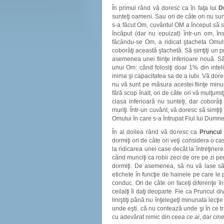
În primul rând vă doresc ca în faţa lui
D
sunteţi oameni. Sau ori de câte ori nu 
s-a făcut Om, cuvântul OM a început să s
încăput (dar nu epuizat) într-un om, î
făcându-se Om, a ridicat ştacheta Omulu
coborâţi această ştachetă. Să simţiţi un p
asemenea unei fiinţe inferioare nouă. Să 
unui Om: când folosiţi doar 1% din inte
inima şi capacitatea sa de a iubi. Vă doresc
nu vă sunt pe măsura acestei fiinţe minuna
fără scop înalt, ori de câte ori vă mulţumi
clasa inferioară nu sunteţi, dar coborâţi
muriţi. Într-un cuvânt, vă doresc să simţiţ
Omului în care s-a întrupat Fiul lui Dumn
În al doilea rând vă doresc ca
Pruncul 
dormiţi ori de câte ori veţi considera o c
la ridicarea unei case decât la întreţinerea
când munciţi ca robii zeci de ore pe zi pent
dormiţi. De asemenea, să nu vă lase să 
etichete în funcţie de hainele pe care le 
conduc. Ori de câte ori faceţi diferenţe în
ceilalţi îi daţi deoparte. Fie ca Pruncul d
liniştiţi până nu înţelegeţi minunata lecţ
unde eşti, că nu contează unde şi în ce t
cu adevărat nimic din
ceea ce ai
, dar
cin