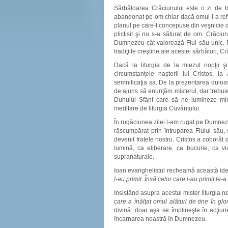
Sărbătoarea Crăciunului este o zi de 
abandonat pe om chiar dacă omul l-a ref
planul pe care-l concepuse din veşnicie 
plictisit şi nu s-a săturat de om. Crăciu
Dumnezeu cât valorează Fiul său unic. P
tradiţiile creştine ale acestei sărbători, C
Dacă la liturgia de la miezul nopţii ş
circumstanţele naşterii lui Cristos, l
semnificaţia sa. De la prezentarea duioas
de ajuns să enunţăm misterul, dar trebui
Duhului Sfânt care să ne lumineze mi
meditare de liturgia Cuvântului.
În rugăciunea zilei l-am rugat pe Dumnez
răscumpărat prin întruparea Fiului său, 
devenit fratele nostru. Cristos a coborât 
lumină, ca eliberare, ca bucurie, ca vi
supranaturale.
Ioan evanghelistul recheamă această idee
l-au primit. Însă celor care l-au primit le-
Insistând asupra acestui mister liturgia
care a înălţat omul alături de tine în glor
divină: doar aşa se împlineşte în acţiu
încarnarea noastră în Dumnezeu.