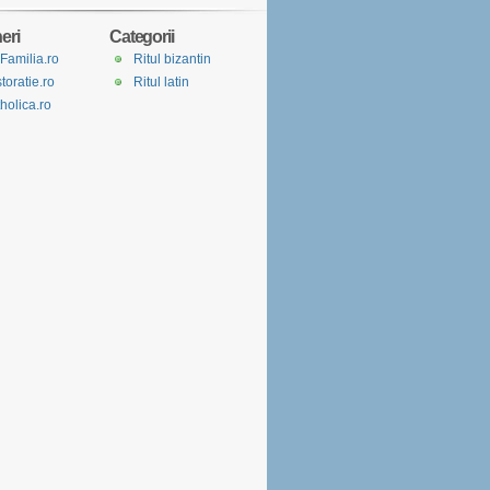
eri
Categorii
Familia.ro
Ritul bizantin
toratie.ro
Ritul latin
holica.ro