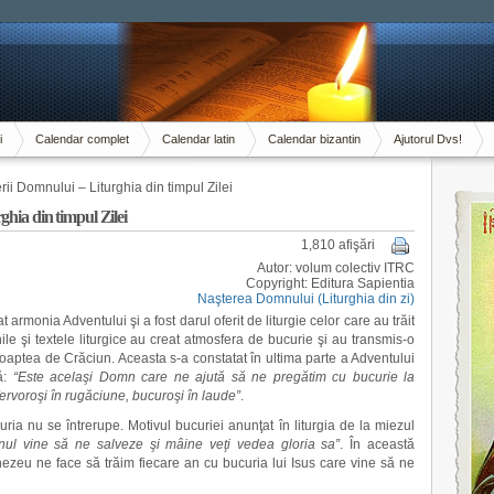
i
Calendar complet
Calendar latin
Calendar bizantin
Ajutorul Dvs!
ii Domnului – Liturghia din timpul Zilei
ghia din timpul Zilei
1,810 afişări
Autor: volum colectiv ITRC
Copyright: Editura Sapientia
Naşterea Domnului (Liturghia din zi)
 armonia Adventului şi a fost darul oferit de liturgie celor care au trăit
e şi textele liturgice au creat atmosfera de bucurie şi au transmis-o
oaptea de Crăciun. Aceasta s-a constatat în ultima parte a Adventului
ţă:
“Este acelaşi Domn care ne ajută să ne pregătim cu bucurie la
ervoroşi în rugăciune, bucuroşi în laude”
.
ia nu se întrerupe. Motivul bucuriei anunţat în liturgia de la miezul
nul vine să ne salveze şi mâine veţi vedea gloria sa”
. În această
zeu ne face să trăim fiecare an cu bucuria lui Isus care vine să ne