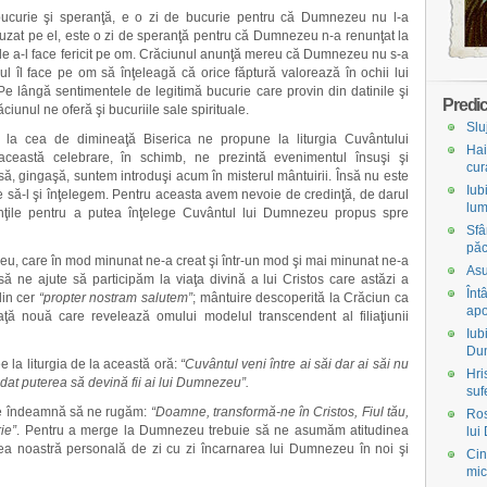
bucurie şi speranţă, e o zi de bucurie pentru că Dumnezeu nu l-a
uzat pe el, este o zi de speranţă pentru că Dumnezeu n-a renunţat la
de a-l face fericit pe om. Crăciunul anunţă mereu că Dumnezeu nu s-a
nul îl face pe om să înţeleagă că orice făptură valorează în ochii lui
e lângă sentimentele de legitimă bucurie care provin din datinile şi
Predic
răciunul ne oferă şi bucuriile sale spirituale.
Slu
i la cea de dimineaţă Biserica ne propune la liturgia Cuvântului
Hai
a această celebrare, în schimb, ne prezintă evenimentul însuşi şi
cur
ă, gingaşă, suntem introduşi acum în misterul mântuirii. Însă nu este
Iub
e să-l şi înţelegem. Pentru aceasta avem nevoie de credinţă, de darul
lum
nţile pentru a putea înţelege Cuvântul lui Dumnezeu propus spre
Sfâ
păc
eu, care în mod minunat ne-a creat şi într-un mod şi mai minunat ne-a
Asu
să ne ajute să participăm la viaţa divină a lui Cristos care astăzi a
Înt
din cer
“propter nostram salutem”
; mântuire descoperită la Crăciun ca
apo
aţă nouă care revelează omului modelul transcendent al filiaţiunii
Iub
Du
 la liturgia de la această oră:
“Cuvântul veni între ai săi dar ai săi nu
Hri
a dat puterea să devină fii ai lui Dumnezeu”.
suf
 ne îndeamnă să ne rugăm:
“Doamne, transformă-ne în Cristos, Fiul tău,
Ros
ie”
. Pentru a merge la Dumnezeu trebuie să ne asumăm atitudinea
lui
nea noastră personală de zi cu zi încarnarea lui Dumnezeu în noi şi
Cin
mic