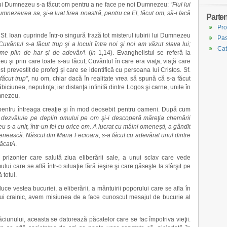
iul lui Dumnezeu s-a făcut om pentru a ne face pe noi Dumnezeu:
“Fiul lui
ezeirea sa, şi-a luat firea noastră, pentru ca El, făcut om, să-i facă
Parten
Pro
Sf. Ioan cuprinde într-o singură frază tot misterul iubirii lui Dumnezeu
Pas
Cuvântul s-a făcut trup şi a locuit între noi şi noi am văzut slava lui;
Cat
eme plin de har şi de adevărA
(
In
1,14). Evanghelistul se referă la
u şi prin care toate s-au făcut; Cuvântul în care era viaţa, viaţă care
 prevestit de profeţi şi care se identifică cu persoana lui Cristos. Sf.
făcut trup”
, nu om, chiar dacă în realitate vrea să spună că s-a făcut
iciunea, neputinţa; iar distanţa infinită dintre Logos şi carne, unite în
umnezeu.
pentru întreaga creaţie şi în mod deosebit pentru oameni. După cum
îl dezvăluie pe deplin omului pe om şi-i descoperă măreţia chemării
u s-a unit, într-un fel cu orice om. A lucrat cu mâini omeneşti, a gândit
nească. Născut din Maria Fecioara, s-a făcut cu adevărat unul dintre
păcatA
.
prizonier care salută ziua eliberării sale, a unui sclav care vede
lui care se află într-o situaţie fără ieşire şi care găseşte la sfârşit pe
 totul.
uce vestea bucuriei, a eliberării, a mântuirii poporului care se afla în
tui crainic, avem misiunea de a face cunoscut mesajul de bucurie al
ăciunului, aceasta se datorează păcatelor care se fac împotriva vieţii.