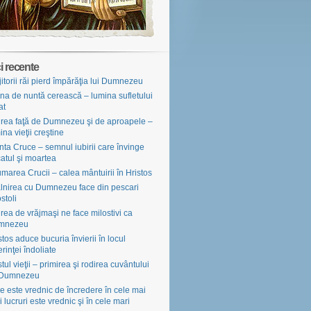
i recente
jitorii răi pierd împărăţia lui Dumnezeu
na de nuntă cerească – lumina sufletului
at
irea faţă de Dumnezeu şi de aproapele –
ina vieţii creştine
nta Cruce – semnul iubirii care învinge
atul şi moartea
marea Crucii – calea mântuirii în Hristos
âlnirea cu Dumnezeu face din pescari
stoli
irea de vrăjmaşi ne face milostivi ca
mnezeu
stos aduce bucuria învierii în locul
erinţei îndoliate
tul vieţii – primirea şi rodirea cuvântului
 Dumnezeu
e este vrednic de încredere în cele mai
i lucruri este vrednic şi în cele mari