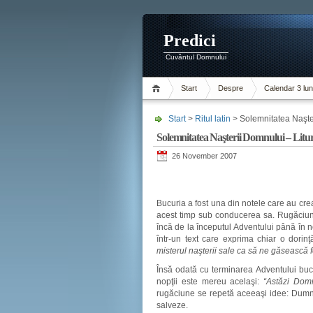
Predici
Cuvântul Domnului
Start
Despre
Calendar 3 lun
Start
>
Ritul latin
> Solemnitatea Naşter
Solemnitatea Naşterii Domnului – Litur
26 November 2007
Bucuria a fost una din notele care au creat
acest timp sub conducerea sa. Rugăciunil
încă de la începutul Adventului până în n
într-un text care exprima chiar o dorin
misterul naşterii sale ca să ne găsească f
Însă odată cu terminarea Adventului bucur
nopţii este mereu acelaşi:
“Astăzi Dom
rugăciune se repetă aceeaşi idee: Dumne
salveze.