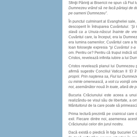
Sfinţii Părinţi ai Bisericii ne spun că F
Dumnezeu vrând să ne facă părtaşi de dumn
pe oameni Dumnezeu”
.
În punctul culminant al Evangheliei sale, 
descoperit în întruparea Cuvântului:
‘Şi 
slavă ca a Unuia-născut înainte de vr
Cuvântul care, la început, era la Dumneze
era lumina oamenilor; Cuvântul care a fost
Ioan foloseşte expresia
“şi Cuvântul s-a 
om. Pentru ce? Pentru că trupul indică slăb
Cristos, revelează infinita iubire a lui D
Cristos revelează planul lui Dumnezeu 
afirmă sugestiv Conciliul Vatican II
‘El 
proprii. Prin naşterea sa, Fiul lui Dumneze
cu minte omenească, a voit cu voinţă ome
noi, asemănător nouă în toate, afară de 
Bucuria Crăciunului este aceea a unui 
realizându-se visul său de libertate, a omu
Mântuitorul de la care poate să primească
Prima lectură prezintă pe crainicul care d
exil. Fiecare dintre noi, asemenea aces
Crăciunului celor din jurul nostru.
Dacă există o piedică în faţa bucuriei Cr