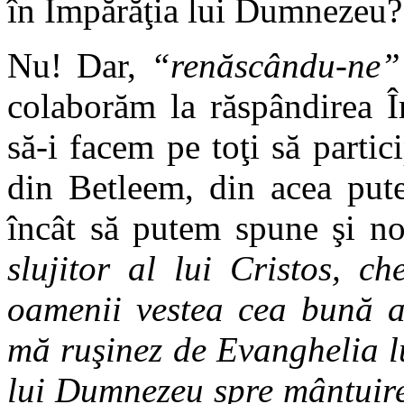
în Împărăţia lui Dumnezeu?
Nu! Dar,
“renăscându-ne”
colaborăm la răspândirea Î
să-i facem pe toţi să parti
din Betleem, din acea put
încât să putem spune şi no
slujitor al lui Cristos, 
oamenii vestea cea bună a
mă ruşinez de Evanghelia lu
lui Dumnezeu spre mântuire