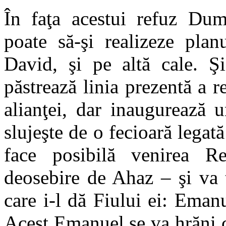
În faţa acestui refuz D
poate să-şi realizeze pla
David, şi pe altă cale. 
păstrează linia prezentă a r
alianţei, dar inaugurează 
slujeşte de o fecioară legat
face posibilă venirea R
deosebire de Ahaz – şi va 
care i-l dă Fiului ei: Ema
Acest Emanuel se va hrăni 