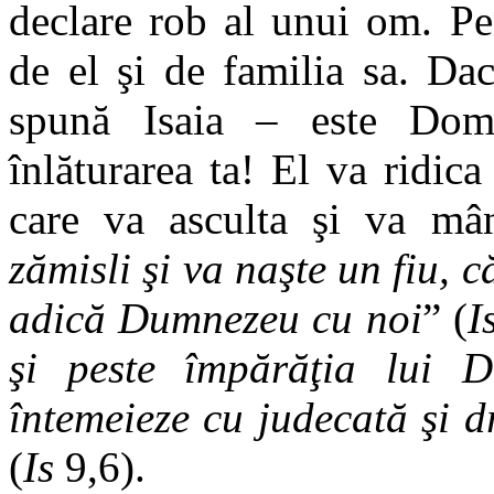
declare rob al unui om. Pe
de el şi de familia sa. Da
spună Isaia – este Dom
înlăturarea ta! El va ridic
care va asculta şi va mâ
zămisli şi va naşte un fiu,
adică Dumnezeu cu noi
” (
I
şi peste împărăţia lui D
întemeieze cu judecată şi 
(
Is
9,6).