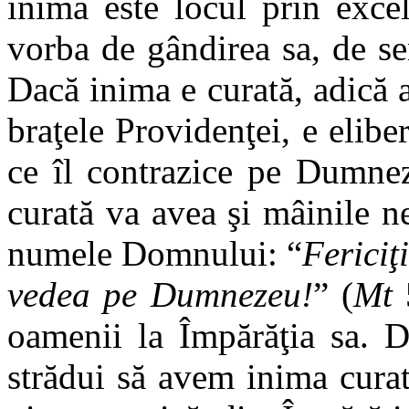
inima este locul prin exce
vorba de gândirea sa, de sen
Dacă inima e curată, adică a
braţele Providenţei, e elibe
ce îl contrazice pe Dumnez
curată va avea şi mâinile ne
numele Domnului: “
Fericiţi
vedea pe Dumnezeu!
” (
Mt
5
oamenii la Împărăţia sa. D
strădui să avem inima curat