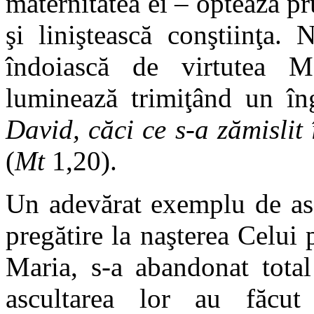
maternitatea ei – optează pr
şi liniştească conştiinţa.
îndoiască de virtutea 
luminează trimiţând un în
David, căci ce s-a zămislit
(
Mt
1,20).
Un adevărat exemplu de as
pregătire la naşterea Celui
Maria, s-a abandonat tota
ascultarea lor au făcu