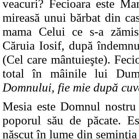
veacuri? Fecioara este Mar
mireasă unui bărbat din ca
mama Celui ce s-a zămisl
Căruia Iosif, după îndemnu
(Cel care mântuieşte). Feci
total în mâinile lui Dum
Domnului, fie mie după cuv
Mesia este Domnul nostru I
poporul său de păcate. Est
născut în lume din seminţia 