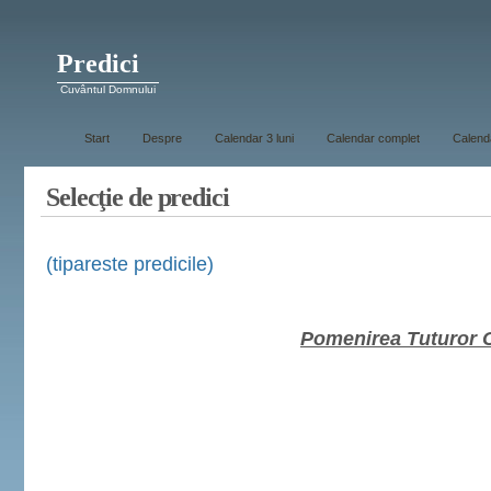
Predici
Cuvântul Domnului
Start
Despre
Calendar 3 luni
Calendar complet
Calenda
Selecţie de predici
(tipareste predicile)
Pomenirea Tuturor C