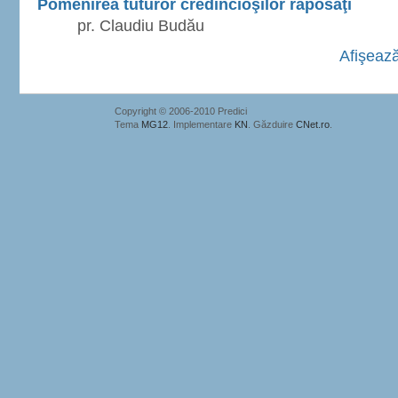
Pomenirea tuturor credincioşilor răposaţi
pr. Claudiu Budău
Afişează
Copyright © 2006-2010 Predici
Tema
MG12
. Implementare
KN
. Găzduire
CNet.ro
.