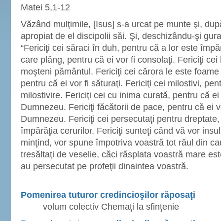
Matei 5,1-12
Văzând mulţimile, [Isus] s-a urcat pe munte şi, dup
apropiat de el discipolii săi. Şi, deschizându-şi gura
“Fericiţi cei săraci în duh, pentru că a lor este împără
care plâng, pentru că ei vor fi consolaţi. Fericiţi cei
moşteni pământul. Fericiţi cei cărora le este foame
pentru că ei vor fi săturaţi. Fericiţi cei milostivi, pen
milostivire. Fericiţi cei cu inima curată, pentru că e
Dumnezeu. Fericiţi făcătorii de pace, pentru că ei vor 
Dumnezeu. Fericiţi cei persecutaţi pentru dreptate, 
împărăţia cerurilor. Fericiţi sunteţi când vă vor insu
minţind, vor spune împotriva voastră tot răul din c
tresăltaţi de veselie, căci răsplata voastră mare este
au persecutat pe profeţii dinaintea voastră.
Pomenirea tuturor credincioşilor răposaţi
volum colectiv Chemaţi la sfinţenie