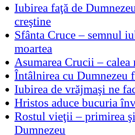
Iubirea faţă de Dumnezeu 
creştine
Sfânta Cruce – semnul iub
moartea
Asumarea Crucii – calea m
Întâlnirea cu Dumnezeu fa
Iubirea de vrăjmaşi ne f
Hristos aduce bucuria învi
Rostul vieţii – primirea ş
Dumnezeu