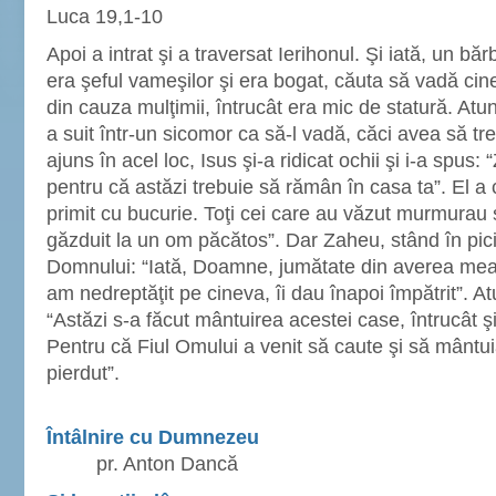
Luca 19,1-10
Apoi a intrat şi a traversat Ierihonul. Şi iată, un b
era şeful vameşilor şi era bogat, căuta să vadă cin
din cauza mulţimii, întrucât era mic de statură. Atunc
a suit într-un sicomor ca să-l vadă, căci avea să t
ajuns în acel loc, Isus şi-a ridicat ochii şi i-a spu
pentru că astăzi trebuie să rămân în casa ta”. El a 
primit cu bucurie. Toţi cei care au văzut murmurau s
găzduit la un om păcătos”. Dar Zaheu, stând în pici
Domnului: “Iată, Doamne, jumătate din averea mea 
am nedreptăţit pe cineva, îi dau înapoi împătrit”. At
“Astăzi s-a făcut mântuirea acestei case, întrucât şi
Pentru că Fiul Omului a venit să caute şi să mântu
pierdut”.
Întâlnire cu Dumnezeu
pr. Anton Dancă