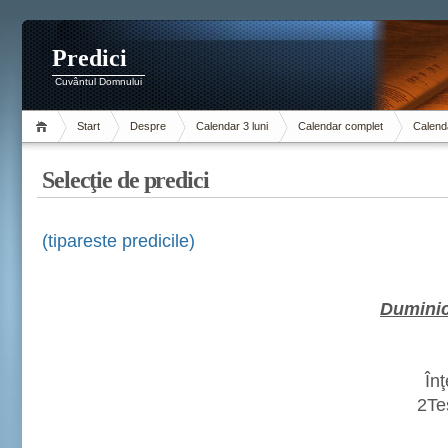
Predici
Cuvântul Domnului
Start
Despre
Calendar 3 luni
Calendar complet
Calenda
Selecţie de predici
(tipareste predicile)
Duminic
În
2Te