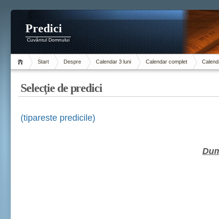
Predici
Cuvântul Domnului
Start
Despre
Calendar 3 luni
Calendar complet
Calenda
Selecţie de predici
(tipareste predicile)
Dum