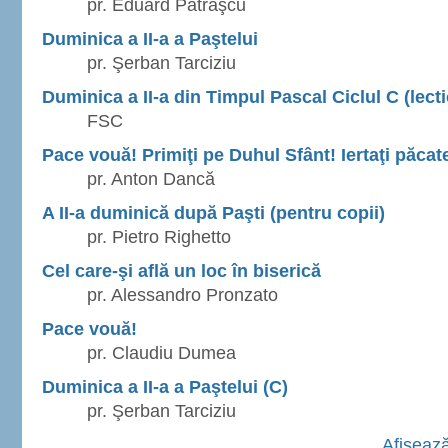
pr. Eduard Patraşcu
Duminica a II-a a Paştelui
pr. Şerban Tarciziu
Duminica a II-a din Timpul Pascal Ciclul C (lecti
FSC
Pace vouă! Primiţi pe Duhul Sfânt! Iertaţi păcat
pr. Anton Dancă
A II-a duminică după Paşti (pentru copii)
pr. Pietro Righetto
Cel care-şi află un loc în biserică
pr. Alessandro Pronzato
Pace vouă!
pr. Claudiu Dumea
Duminica a II-a a Paştelui (C)
pr. Şerban Tarciziu
Afişează