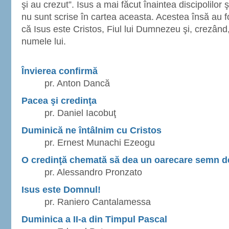
şi au crezut”. Isus a mai făcut înaintea discipolilor
nu sunt scrise în cartea aceasta. Acestea însă au fo
că Isus este Cristos, Fiul lui Dumnezeu şi, crezând,
numele lui.
Învierea confirmă
pr. Anton Dancă
Pacea şi credinţa
pr. Daniel Iacobuţ
Duminică ne întâlnim cu Cristos
pr. Ernest Munachi Ezeogu
O credinţă chemată să dea un oarecare semn de
pr. Alessandro Pronzato
Isus este Domnul!
pr. Raniero Cantalamessa
Duminica a II-a din Timpul Pascal