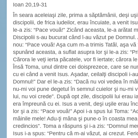
Ioan 20,19-31
În seara aceleiaşi zile, prima a săptămânii, deşi uşi
discipolii, de frica iudeilor, erau încuiate, a venit Isu
le-a zis: “Pace vouă!” Zicând aceasta, le-a arătat m
Discipolii s-au bucurat când l-au văzut pe Domnul. A
nou: “Pace vouă! Aşa cum m-a trimis Tatăl, aşa vă tr
spunând aceasta, a suflat asupra lor şi le-a zis: “Pr
Cărora le veţi ierta păcatele, vor fi iertate; cărora le v
Însă Toma, unul dintre cei doisprezece, care se 
cu ei când a venit Isus. Aşadar, ceilalţi discipoli i
Domnul!” Dar el le-a zis: “Dacă nu voi vedea în mâin
nu-mi voi pune degetul în semnul cuielor şi nu-mi 
lui, nu voi crede”. După opt zile, discipolii lui erau 
era împreună cu ei. Isus a venit, deşi uşile erau încu
lor şi a zis: “Pace vouă!” Apoi i-a spus lui Toma: “Ad
mâinile mele! Adu-ţi mâna şi pune-o în coasta mea ş
credincios”. Toma a răspuns şi i-a zis: “Domnul m
Isus i-a spus: “Pentru că m-ai văzut, ai crezut. Feri