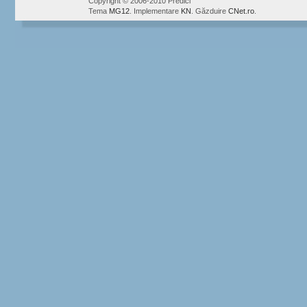
Copyright © 2006-2010 Predici
Tema
MG12
. Implementare
KN
. Găzduire
CNet.ro
.