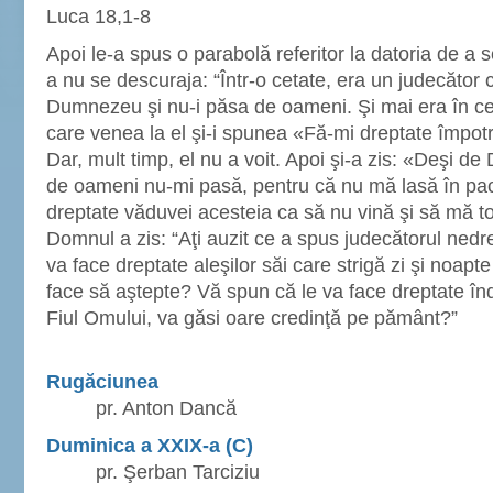
Luca 18,1-8
Apoi le-a spus o parabolă referitor la datoria de a 
a nu se descuraja: “Într-o cetate, era un judecător
Dumnezeu şi nu-i păsa de oameni. Şi mai era în c
care venea la el şi-i spunea «Fă-mi dreptate împo
Dar, mult timp, el nu a voit. Apoi şi-a zis: «Deşi 
de oameni nu-mi pasă, pentru că nu mă lasă în pace,
dreptate văduvei acesteia ca să nu vină şi să mă tot
Domnul a zis: “Aţi auzit ce a spus judecătorul ne
va face dreptate aleşilor săi care strigă zi şi noapte
face să aştepte? Vă spun că le va face dreptate în
Fiul Omului, va găsi oare credinţă pe pământ?”
Rugăciunea
pr. Anton Dancă
Duminica a XXIX-a (C)
pr. Şerban Tarciziu