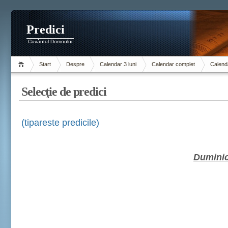
Predici
Cuvântul Domnului
Start
Despre
Calendar 3 luni
Calendar complet
Calenda
Selecţie de predici
(tipareste predicile)
Duminic