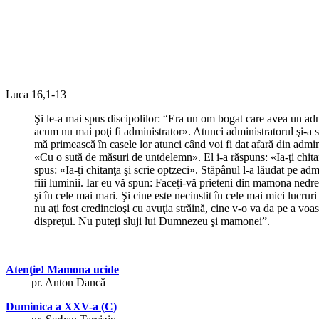
Luca 16,1-13
Şi le-a mai spus discipolilor: “Era un om bogat care avea un admi
acum nu mai poţi fi administrator». Atunci administratorul şi-a s
mă primească în casele lor atunci când voi fi dat afară din admin
«Cu o sută de măsuri de untdelemn». El i-a răspuns: «Ia-ţi chitan
spus: «Ia-ţi chitanţa şi scrie optzeci». Stăpânul l-a lăudat pe adm
fiii luminii. Iar eu vă spun: Faceţi-vă prieteni din mamona nedre
şi în cele mai mari. Şi cine este necinstit în cele mai mici lucru
nu aţi fost credincioşi cu avuţia străină, cine v-o va da pe a voastr
dispreţui. Nu puteţi sluji lui Dumnezeu şi mamonei”.
Atenţie! Mamona ucide
pr. Anton Dancă
Duminica a XXV-a (C)