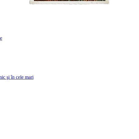
ne
ic şi în cele mari