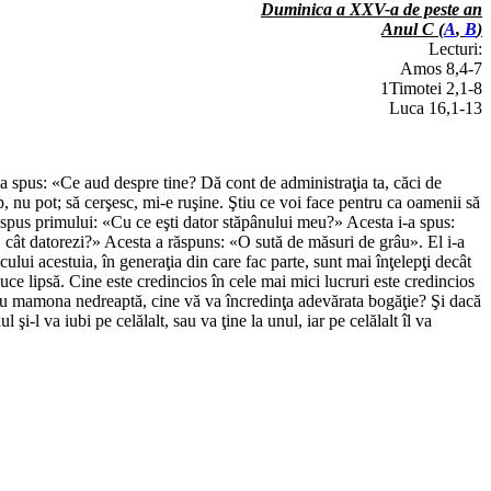
Duminica a XXV-a de peste an
Anul C (
A
,
B
)
Lecturi:
Amos 8,4-7
1Timotei 2,1-8
Luca 16,1-13
i-a spus: «Ce aud despre tine? Dă cont de administraţia ta, căci de
, nu pot; să cerşesc, mi-e ruşine. Ştiu ce voi face pentru ca oamenii să
a spus primului: «Cu ce eşti dator stăpânului meu?» Acesta i-a spus:
, cât datorezi?» Acesta a răspuns: «O sută de măsuri de grâu». El i-a
acului acestuia, în generaţia din care fac parte, sunt mai înţelepţi decât
uce lipsă. Cine este credincios în cele mai mici lucruri este credincios
oşi cu mamona nedreaptă, cine vă va încredinţa adevărata bogăţie? Şi dacă
 şi-l va iubi pe celălalt, sau va ţine la unul, iar pe celălalt îl va