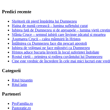
Predici recente
Slujitorii răi pierd împărăţia lui Dumnezeu
Haina de nuntă cerească – lumina sufletului curat
Iubirea faţă de Dumnezeu şi de aproapele – lumina vieţii creşti
Sfânta Cruce – semnul iubirii care învinge păcatul şi moartea
Asumarea Crucii – calea mântuirii în Hristos
Întâlnirea cu Dumnezeu face din pescari apostoli
Iubirea de vrăjmaşi ne face milostivi ca Dumnezeu
Hristos aduce bucuria învierii în locul suferinţei îndoliate
Rostul vieţii – primirea şi rodirea cuvântului lui Dumnezeu
Cine este vrednic de încredere în cele mai mici lucruri este vredn
Categorii
Ritul bizantin
Ritul latin
Parteneri
ProFamilia.ro
Pastoratie.ro