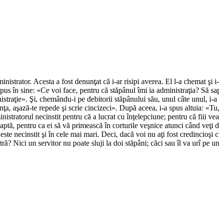
nistrator. Acesta a fost denunţat că i-ar risipi averea. El l-a chemat şi 
pus în sine: «Ce voi face, pentru că stăpânul îmi ia administraţia? Să sap
istraţie». Şi, chemându-i pe debitorii stăpânului său, unul câte unul, i-
ţa, aşază-te repede şi scrie cincizeci». După aceea, i-a spus altuia: «Tu
inistratorul necinstit pentru că a lucrat cu înţelepciune; pentru că fiii ve
aptă, pentru ca ei să vă primească în corturile veşnice atunci când veţi d
ri este necinstit şi în cele mai mari. Deci, dacă voi nu aţi fost credinci
ă? Nici un servitor nu poate sluji la doi stăpâni; căci sau îl va urî pe unul