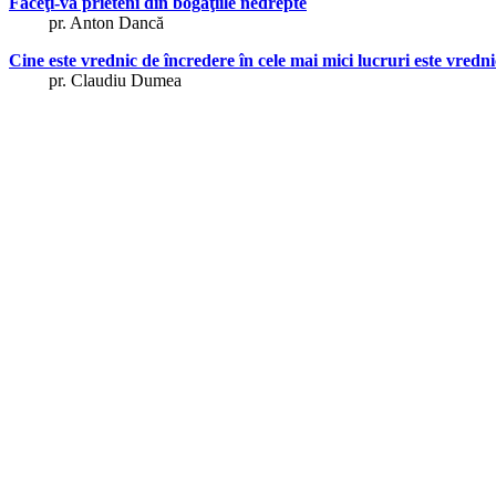
Faceţi-vă prieteni din bogăţiile nedrepte
pr. Anton Dancă
Cine este vrednic de încredere în cele mai mici lucruri este vrednic
pr. Claudiu Dumea