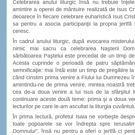
Celebrarea anului liturgic însă nu trebuie înţel
amintire a operei de mântuire realizată de Isus C
deoarece în fiecare celebrare euharistică Isus Crist
sa pentru a asocia participanţii la propria jertf
ceresc.
În cadrul anului liturgic, după evocarea misterulu
nimic mai sacru ca celebrarea Naşterii Domn
sărbătoarea Paştelui este precedat de un timp de
Acesta cuprinde o perioadă de patru săptămân
semnificaţie: mai întâi este un timp de pregătire l
când cinstim prima venire a Fiului lui Dumnezeu în
amintindu-ne de prima venire, mintea noastră tre
cea de-a doua venire a lui Isus de la sfârşitul 
continuare aceste două teme: prima şi a doua veni
lecturilor pe care le-am ascultat la liturgia cuvântulu
În prima lectură, profetul Isaia ne vorbeşte desp
toate popoarele se vor îndrepta spre Ierusal
Domnului”
, însă nu pentru a oferi o jertfă ci pen