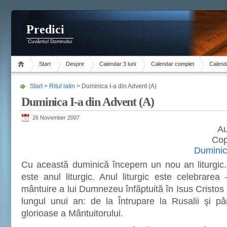
Predici
Cuvântul Domnului
Start
Despre
Calendar 3 luni
Calendar complet
Calenda
Start
>
Ritul latin
> Duminica I-a din Advent (A)
Duminica I-a din Advent (A)
26 November 2007
Au
Cop
Duminica
Cu această duminică începem un nou an liturgic
este anul liturgic. Anul liturgic este celebrare
mântuire a lui Dumnezeu înfăptuită în Isus Cristos
lungul unui an: de la Întrupare la Rusalii şi pâ
glorioase a Mântuitorului.