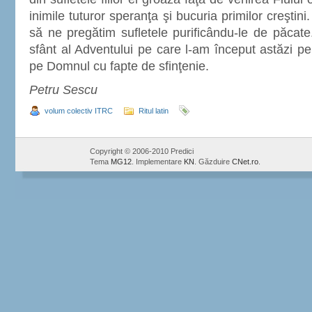
inimile tuturor speranţa şi bucuria primilor creşt
să ne pregătim sufletele purificându-le de păcate
sfânt al Adventului pe care l-am început astăzi pe
pe Domnul cu fapte de sfinţenie.
Petru Sescu
volum colectiv ITRC
Ritul latin
Copyright © 2006-2010 Predici
Tema
MG12
. Implementare
KN
. Găzduire
CNet.ro
.