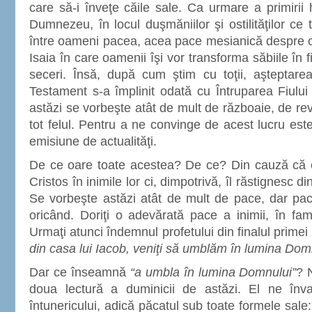
care să-i înveţe căile sale. Ca urmare a primirii ho
Dumnezeu, în locul duşmăniilor şi ostilităţilor ce
între oameni pacea, acea pace mesianică despre c
Isaia în care oamenii îşi vor transforma săbiile în fi
seceri. Însă, după cum ştim cu toţii, aşteptare
Testament s-a împlinit odată cu Întruparea Fiului
astăzi se vorbeşte atât de mult de războaie, de revo
tot felul. Pentru a ne convinge de acest lucru est
emisiune de actualităţi.
De ce oare toate acestea? De ce? Din cauză că 
Cristos în inimile lor ci, dimpotrivă, îl răstignesc d
Se vorbeşte astăzi atât de mult de pace, dar pac
oricând. Doriţi o adevărată pace a inimii, în fam
Urmaţi atunci îndemnul profetului din finalul primei 
din casa lui Iacob, veniţi să umblăm în lumina Dom
Dar ce înseamnă
“a umbla în lumina Domnului”
? 
doua lectură a duminicii de astăzi. El ne înv
întunericului, adică păcatul sub toate formele sale: b