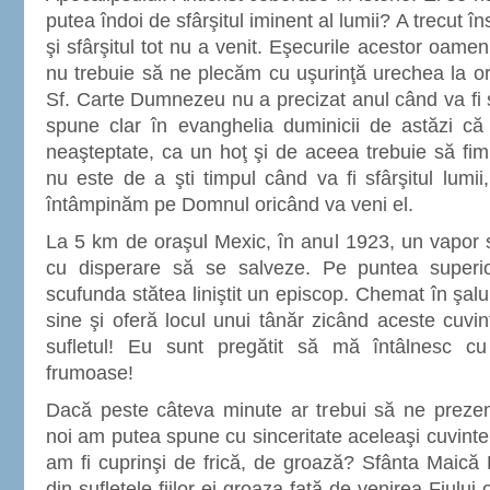
putea îndoi de sfârşitul iminent al lumii? A trecut în
şi sfârşitul tot nu a venit. Eşecurile acestor oame
nu trebuie să ne plecăm cu uşurinţă urechea la ori
Sf. Carte Dumnezeu nu a precizat anul când va fi sf
spune clar în evanghelia duminicii de astăzi că
neaşteptate, ca un hoţ şi de aceea trebuie să fim
nu este de a şti timpul când va fi sfârşitul lumii, 
întâmpinăm pe Domnul oricând va veni el.
La 5 km de oraşul Mexic, în anul 1923, un vapor 
cu disperare să se salveze. Pe puntea superi
scufunda stătea liniştit un episcop. Chemat în şalu
sine şi oferă locul unui tânăr zicând aceste cuvint
sufletul! Eu sunt pregătit să mă întâlnesc c
frumoase!
Dacă peste câteva minute ar trebui să ne preze
noi am putea spune cu sinceritate aceleaşi cuvint
am fi cuprinşi de frică, de groază? Sfânta Maică
din sufletele fiilor ei groaza faţă de venirea Fiulu