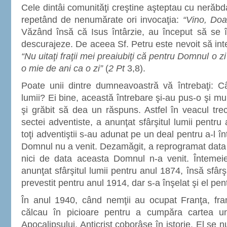
Cele dintâi comunităţi creştine aşteptau cu nerăbda
repetând de nenumărate ori invocaţia:
“Vino, Doa
Văzând însă că Isus întârzie, au început să se î
descurajeze. De aceea Sf. Petru este nevoit să int
“Nu uitaţi fraţii mei preaiubiţi că pentru Domnul o zi
o mie de ani ca o zi”
(
2 Pt
3,8).
Poate unii dintre dumneavoastră vă întrebaţi: Cân
lumii? Ei bine, această întrebare şi-au pus-o şi mulţi
şi grăbit să dea un răspuns. Astfel în veacul trec
sectei adventiste, a anunţat sfârşitul lumii pentru 
toţi adventiştii s-au adunat pe un deal pentru a-l
Domnul nu a venit. Dezamăgit, a reprogramat data 
nici de data aceasta Domnul n-a venit. Întemeiet
anunţat sfârşitul lumii pentru anul 1874, însă sfârşi
prevestit pentru anul 1914, dar s-a înşelat şi el pe
În anul 1940, când nemţii au ocupat Franţa, fra
călcau în picioare pentru a cumpăra cartea un
Apocalipsului. Anticrist coborâse în istorie. El se 