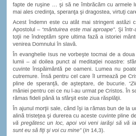
fapte de ruşine … şi să ne îmbrăcăm cu armele lumi
mai ales credinţa, speranţa şi dragostea, virtuţi care
Acest îndemn este cu atât mai stringent astăzi
Apostolul –
“mântuirea este mai aproape”
. Şi într
toţii ne îndreptăm spre ultima fază a istoriei mântu
venirea Domnului în slavă.
În evanghelie Isus ne vorbeşte tocmai de a doua s
lumii – al doilea punct al meditaţiei noastre: sfâ
cuvinte înspăimântă pe oameni. Lumea nu poate
cutremure. Însă pentru cel care îl urmează pe Cri
pline de speranţă, de aşteptare, de bucurie.
“Z
mâniei pentru cei ce nu l-au urmat pe Cristos. În 
rămas fideli până la sfârşit este ziua răsplăţii.
În ajunul morţii sale, când îşi ia rămas bun de la uc
alină tristeţea şi durerea cu aceste cuvinte pline
vă pregătesc un loc, apoi voi veni iarăşi să vă 
sunt eu să fiţi şi voi cu mine”
(
In
14,3).