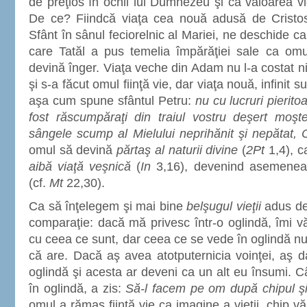
de preţios în ochii lui Dumnezeu şi că valoarea vie
De ce? Fiindcă viaţa cea nouă adusă de Cristos
Sfânt în sânul feciorelnic al Mariei, ne deschide ca
care Tatăl a pus temelia împărăţiei sale ca omu
devină înger. Viaţa veche din Adam nu l-a costat 
şi s-a făcut omul fiinţă vie, dar viaţa nouă, infinit s
aşa cum spune sfântul Petru:
nu cu lucruri pierito
fost răscumpăraţi din traiul vostru deşert moşte
sângele scump al Mielului neprihănit şi nepătat, C
omul să devină
părtaş al naturii divine
(
2Pt
1,4), c
aibă viaţă veşnică
(
In
3,16), devenind asemenea 
(cf.
Mt
22,30).
Ca să înţelegem şi mai bine
belşugul vieţii
adus de 
comparaţie: dacă mă privesc într-o oglindă, îmi 
cu ceea ce sunt, dar ceea ce se vede în oglindă nu
că are. Dacă aş avea atotputernicia voinţei, aş d
oglindă şi acesta ar deveni ca un alt eu însumi. 
în oglindă, a zis:
Să-l facem pe om după chipul ş
omul a rămas fiinţă vie ca imagine a vieţii, chip vă