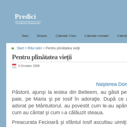
Predici
Cuvântul Domnului
Start
Despre
Calendar 3 luni
Calendar complet
Calenda
Start
>
Ritul latin
> Pentru plinătatea vieţii
Pentru plinătatea vieţii
3 October 2006
Naşterea Domn
Păstorii, ajunşi la ieslea din Betleem, au găsit p
paie, pe Maria şi pe Iosif în adoraţie. După ce 
adorat pe Mântuitorul, au povestit cum le-au apăru
cum au cântat şi cum i-a călăuzit steaua.
Preacurata Fecioară şi sfântul Iosif ascultau uimiţi