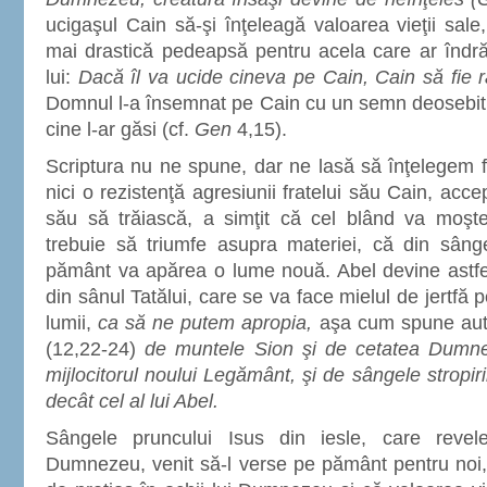
ucigaşul Cain să-şi înţeleagă valoarea vieţii sa
mai drastică pedeapsă pentru acela care ar îndră
lui:
Dacă îl va ucide cineva pe Cain, Cain să fie 
Domnul l-a însemnat pe Cain cu un semn deosebit,
cine l-ar găsi (cf.
Gen
4,15).
Scriptura nu ne spune, dar ne lasă să înţelegem 
nici o rezistenţă agresiunii fratelui său Cain, acc
său să trăiască, a simţit că cel blând va moşten
trebuie să triumfe asupra materiei, că din sâng
pământ va apărea o lume nouă. Abel devine astfel
din sânul Tatălui, care se va face mielul de jertfă 
lumii,
ca să ne putem apropia,
aşa cum spune au
(12,22-24)
de muntele Sion şi de cetatea Dumneze
mijlocitorul noului Legământ, şi de sângele stropiri
decât cel al lui Abel.
Sângele pruncului Isus din iesle, care revelea
Dumnezeu, venit să-l verse pe pământ pentru noi,