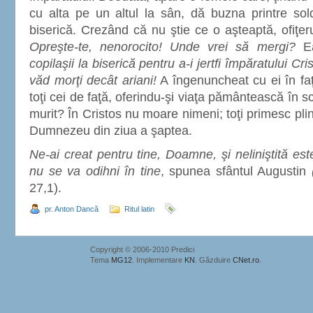
cu alta pe un altul la sân, dă buzna printre sold
biserică. Crezând că nu ştie ce o aşteaptă, ofiţeru
Opreşte-te, nenorocito! Unde vrei să mergi?
Ea
copilaşii la biserică pentru a-i jertfi împăratului Cr
văd morţi decât ariani!
A îngenuncheat cu ei în faţ
toţi cei de faţă, oferindu-şi viaţa pământească în s
murit? În Cristos nu moare nimeni; toţi primesc plină
Dumnezeu din ziua a şaptea.
Ne-ai creat pentru tine, Doamne, şi neliniştită es
nu se va odihni în tine
, spunea sfântul Augustin
27,1).
pr. Anton Dancă
Ritul latin
Copyright © 2006-2010 Predici
Tema
MG12
. Implementare
KN
. Găzduire
CNet.ro
.