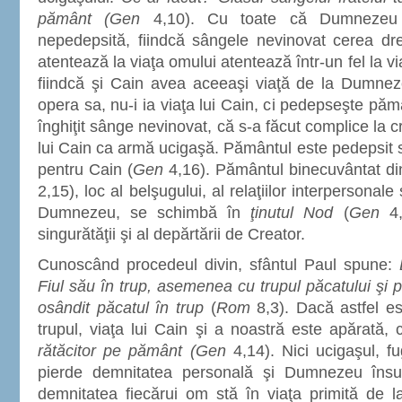
pământ (Gen
4,10). Cu toate că Dumnezeu 
nepedepsită, fiindcă sângele nevinovat cerea dre
atentează la viaţa omului atentează într-un fel la v
fiindcă şi Cain avea aceeaşi viaţă de la Dumnez
opera sa, nu-i ia viaţa lui Cain, ci pedepseşte păm
înghiţit sânge nevinovat, că s-a făcut complice la c
lui Cain ca armă ucigaşă. Pământul este pedepsit
pentru Cain (
Gen
4,16). Pământul binecuvântat di
2,15), loc al belşugului, al relaţiilor interpersonale
Dumnezeu, se schimbă în
ţinutul Nod
(
Gen
4,1
singurătăţii şi al depărtării de Creator.
Cunoscând procedeul divin, sfântul Paul spune:
Fiul său în trup, asemenea cu trupul păcatului şi p
osândit păcatul în trup
(
Rom
8,3). Dacă astfel es
trupul, viaţa lui Cain şi a noastră este apărată,
rătăcitor pe pământ (Gen
4,14). Nici ucigaşul, fug
pierde demnitatea personală şi Dumnezeu însuş
demnitatea fiecărui om stă în viaţa primită de