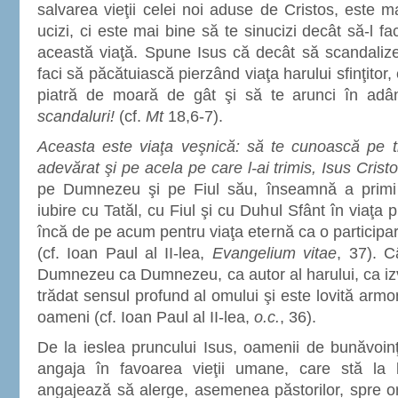
salvarea vieţii celei noi aduse de Cristos, este 
ucizi, ci este mai bine să te sinucizi decât să-l fa
această viaţă. Spune Isus că decât să scandalize
faci să păcătuiască pierzând viaţa harului sfinţitor, 
piatră de moară de gât şi să te arunci în adâ
scandaluri!
(cf.
Mt
18,6-7).
Aceasta este viaţa veşnică: să te cunoască pe 
adevărat şi pe acela pe care l-ai trimis, Isus Crist
pe Dumnezeu şi pe Fiul său, înseamnă a primi 
iubire cu Tatăl, cu Fiul şi cu Duhul Sfânt în viaţa 
încă de pe acum pentru viaţa eternă ca o participa
(cf. Ioan Paul al II-lea,
Evangelium vitae
, 37). 
Dumnezeu ca Dumnezeu, ca autor al harului, ca izvo
trădat sensul profund al omului şi este lovită arm
oameni (cf. Ioan Paul al II-lea,
o.c.
, 36).
De la ieslea pruncului Isus, oamenii de bunăvoin
angaja în favoarea vieţii umane, care stă la b
angajează să alerge, asemenea păstorilor, spre ori