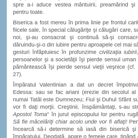
spre a-i aduce vestea mântuirii, preamărind 
pentru toate.
Biserica a fost mereu în prima linie pe frontul carită
fiicele sale, în special călugăriţe şi călugări care, 
noi, şi-au consacrat şi continuă să-şi consac
dăruindu-şi-o din iubire pentru aproapele cel mai 
gesturi înfăptuiesc în profunzime
civilizaţia iubirii
persoanelor şi a societăţii îşi pierde sensul uman 
pământească îşi pierde sensul vieţii veşnice (cf. 
27).
Împăratul Valentinian a dat un decret împotriva 
Edessa: sau se fac ariani (erezie din secolul al
numai Tatăl este Dumnezeu; Fiul şi Duhul Sfânt sun
vor fi daţi morţii. Creştinii, înspăimântaţi, s-au s
Apostol Toma
” în jurul episcopului lor pentru ru
Să fie măcelăriţi chiar acolo unde vor fi aflaţi!
Pent
încearcă să-i determine să iasă din biserică ş
împăratului. Deodată, apare o femeie care, ţinând 