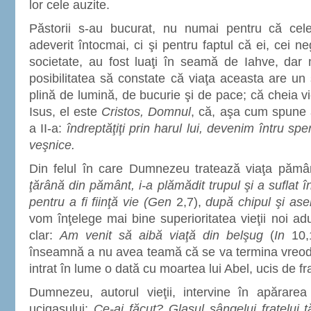
lor cele auzite.
Păstorii s-au bucurat, nu numai pentru că cel
adeverit întocmai, ci şi pentru faptul că ei, cei neg
societate, au fost luaţi în seamă de Iahve, dar m
posibilitatea să constate că viaţa aceasta are u
plină de lumină, de bucurie şi de pace; că cheia vi
Isus, el este
Cristos, Domnul
, că, aşa cum spune a
a II-a:
îndreptăţiţi prin harul lui, devenim întru sper
veşnice.
Din felul în care Dumnezeu tratează viaţa păm
ţărână din pământ, i-a plămădit trupul şi a suflat în
pentru a fi fiinţă vie (Gen
2,7),
după chipul şi as
vom înţelege mai bine superioritatea vieţii noi ad
clar:
Am venit să aibă viaţă din belşug
(
In
10,1
înseamnă a nu avea teamă că se va termina vreo
intrat în lume o dată cu moartea lui Abel, ucis de fr
Dumnezeu, autorul vieţii, intervine în apărarea
ucigaşului:
Ce-ai făcut? Glasul sângelui fratelui 