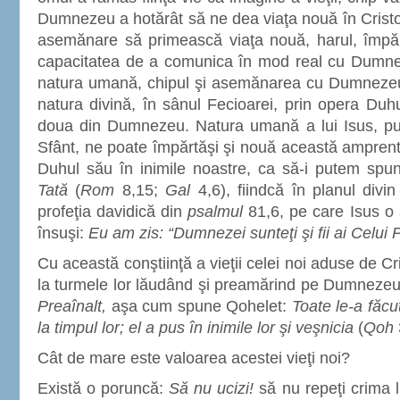
Dumnezeu a hotărât să ne dea viaţa nouă în Cristos
asemănare să primească viaţa nouă, harul, împărt
capacitatea de a comunica în mod real cu Dumnez
natura umană, chipul şi asemănarea cu Dumnezeu
natura divină, în sânul Fecioarei, prin opera Duh
doua din Dumnezeu. Natura umană a lui Isus, pu
Sfânt, ne poate împărtăşi şi nouă această amprentă 
Duhul său în inimile noastre, ca să-i putem sp
Tată
(
Rom
8,15;
Gal
4,6), fiindcă în planul divin
profeţia davidică din
psalmul
81,6, pe care Isus o a
însuşi:
Eu am zis: “Dumnezei sunteţi şi fii ai Celui 
Cu această conştiinţă a vieţii celei noi aduse de Cri
la turmele lor lăudând şi preamărind pe Dumnezeu 
Preaînalt,
aşa cum spune Qohelet:
Toate le-a făc
la timpul lor; el a pus în inimile lor şi veşnicia
(
Qoh
Cât de mare este valoarea acestei vieţi noi?
Există o poruncă:
Să nu ucizi!
să nu repeţi crima lu