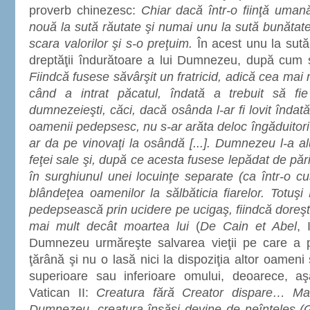
proverb chinezesc:
Chiar dacă într-o fiinţă uma
nouă la sută răutate şi numai unu la sută bunătat
scara valorilor şi s-o preţuim.
În acest unu la sută
dreptăţii îndurătoare a lui Dumnezeu, după cum 
Fiindcă fusese săvârşit un fratricid, adică cea mai
când a intrat păcatul, îndată a trebuit să fie 
dumnezeieşti, căci, dacă osânda l-ar fi lovit îndat
oamenii pedepsesc, nu s-ar arăta deloc îngăduitori şi
ar da pe vinovaţi la osândă [...]. Dumnezeu l-a a
feţei sale şi, după ce acesta fusese lepădat de părin
în surghiunul unei locuinţe separate (ca într-o cu
blândeţea oamenilor la sălbăticia fiarelor. Totuş
pedepsească prin ucidere pe ucigaş, fiindcă doreşt
mai mult decât moartea lui
(
De Cain et Abel
, 
Dumnezeu urmăreşte salvarea vieţii pe care a p
ţărână şi nu o lasă nici la dispoziţia altor oameni şi
superioare sau inferioare omului, deoarece, a
Vatican II:
Creatura fără Creator dispare… Mai
Dumnezeu, creatura însăşi devine de neînţeles (