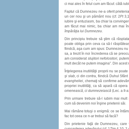
ci mai ales în felul cum am făcut: câtă iu
Faptul că Dumnezeu ne-a oferit prietenia
un cer nou şi un pământ nou (cf. 2
Pt
3,1
iubire şi entuziasm, ba chiar la convinge
am făcut mai nimic, ba chiar am mai înc
împărăţia lui Dumnezeu
.
Din principiu trebuie să ştim că răspla
poate obliga prin ceva ca să-l răsplăteas
fiindcă, aşa cum am spus: Dumnezeu nu ac
sa, a trezit în noi încrederea că se preoc
am considerat
slujitori nefolositori,
putem 
mult decât ne putem imagina”. Din acest m
Înţelegerea inutilităţii proprii nu se poa
şi slab
, ci din contra, fiindcă Duhul Sfân
evangheliei
, chemaţi să confirme adevărul 
propriei inutilităţi, ca să apară că oper
omenească, ci dumnezeiască
(Lec. a II-a
Prin urmare trebuie să-l iubim mai mult
cum să devenim noi înşine prietenii săi.
Mai rămâne totuşi o enigmă: ce se întâmpl
fac tot ceea ce n-ar trebui să facă?
Din prietenie faţă de Dumnezeu, care v
cunoaşterea adevărului (cf. 1
Tim
4,10; 2,