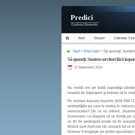
Predici
Cuvântul Domnului
Start
Despre
Calendar 3 lun
Start
>
Ritul latin
> Să spuneţi: Suntem 
Să spuneţi: Suntem servitori fără impor
11 September 2010
Nu există om pe toată suprafaţa pământ
noastră de înţelegere şi trebuie să le cre
Pe vremea tiranului Ioachim (609-598 î.C
nedreptăţile pe care le vedea în mijlocul 
nenorocirea? De ce nu intervii, Doamne
Dumnezeu i-a răspuns că va trimite pe cal
ce fel de pedeapsă poate să fie aceasta. 
fiindcă sunt mult mai răi: omoară tot ce î
Domnul îl linişteşte pe profet spunându-