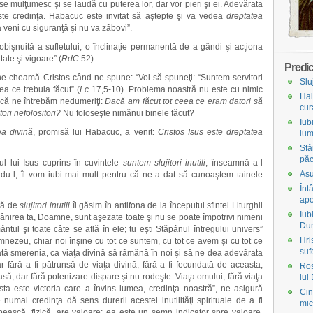
e mulţumesc şi se laudă cu puterea lor, dar vor pieri şi ei. Adevărata
ste credinţa. Habacuc este invitat să aştepte şi va vedea
dreptatea
a veni cu siguranţă şi nu va zăbovi”.
ă obişnuită a sufletului, o înclinaţie permanentă de a gândi şi acţiona
ate şi vigoare” (
RdC
52).
Predic
e cheamă Cristos când ne spune: “Voi să spuneţi: “Suntem servitori
Slu
ea ce trebuia făcut” (
Lc
17,5-10). Problema noastră nu este cu nimic
Hai
dcă ne întrebăm nedumeriţi:
Dacă am făcut tot ceea ce eram datori să
cur
ori nefolositori?
Nu foloseşte nimănui binele făcut?
Iub
ea divină
, promisă lui Habacuc, a venit:
Cristos Isus este dreptatea
lum
Sfâ
păc
ul lui Isus cuprins în cuvintele
suntem slujitori inutili
, înseamnă a-l
Asu
du-l, îl vom iubi mai mult pentru că ne-a dat să cunoaştem tainele
Înt
apo
tă de
slujitori inutili
îl găsim în antifona de la începutul sfintei Liturghii
Iub
ăpânirea ta, Doamne, sunt aşezate toate şi nu se poate împotrivi nimeni
Du
mântul şi toate câte se află în ele; tu eşti Stăpânul întregului univers”
Hri
mnezeu, chiar noi înşine cu tot ce suntem, cu tot ce avem şi cu tot ce
suf
tă smerenia, ca viaţa divină să rămână în noi şi să ne dea adevărata
r fără a fi pătrunsă de viaţa divină, fără a fi fecundată de aceasta,
Ros
să, dar fără polenizare dispare şi nu rodeşte. Viaţa omului, fără viaţa
lui
asta este victoria care a învins lumea, credinţa noastră”, ne asigură
Cin
numai credinţa dă sens durerii acestei inutilităţi spirituale de a fi
mic
upească, fizică, are valoare; ea este un semn indicator spre valoare.