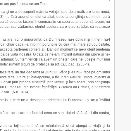
bire am pus în ceea ce am făcut.
 sa şi ne-a descoperit măreţia voinţei sale de a realiza o lume nouă,
3), nu fără aportul omului ca aliat, duce la conştiinţa slujirii din pură
rea că ceea ce facem, în comparaţie cu ceea ce ar trebui să facem, nu
urcat sau zădărnicit efortul acelora care s-au străduit să realizeze
ta nu are nici o importanţă; că Dumnezeu nu-i obligat şi nimeni nu-l
că, chiar dacă i-a împlinit poruncile cu cea mai mare scrupulozitate,
ceptă parteneri comerciali. Dar, din moment ce ne-a oferit prietenia
upă de viaţa noastră. O dată ce ne-am împlinit datoria din iubire şi ne-
adăuga: Suntem fericiţi că avem un prieten care ne iubeşte mult mai
otiv suntem siguri de protecţia sa (cf.
CBL
pag. 1253-4).
te face fără un dar deosebit al Duhului Sfânt şi ea nu-l face pe om
timid
t este
tărie, iubire şi înţelepciune
, a făcut din Paul şi Timotei
miniştri ai
divin prin propria suferinţă, prin lanţuri şi închisoare, prin conştiinţa
a lui Dumnezeu din istorie:
împărăţia, Biserica lui Cristos, nu-i lucrare
: 2
Tim
1,6-8.13-14).
 pe Isus care ne-a descoperit prietenia lui Dumnezeu şi ne-a învăţat
ă cu acei care nu fac nici ceea ce sunt datori să facă, ci din contra,
rea ca toţi oamenii să se mântuiască şi să ajungă la viaţă şi la
4), este de datoria noastră să colaborăm, prin toate mijloacele care ne