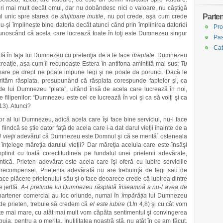
ori mai mult decât omul, dar nu dobândesc nici o valoare, nu câştigă
Parten
sul unic spre starea de
slujitoare inutile
, nu pot crede, aşa cum crede
şi împlineşte bine datoria decât atunci când prin împlinirea datoriei
Pro
, recunoscând că acela care lucrează toate în toţi este Dumnezeu singur
Pas
Cat
ntă în faţa lui Dumnezeu cu pretenţia de a le face
dreptate
. Dumnezeu
creaţie, aşa cum îl recunoaşte Estera în antifona amintită mai sus:
Tu
mare pe drept ne poate impune legi şi ne poate da porunci. Dacă le
tăm răsplata, presupunând că răsplata corespunde faptelor şi, ca
nde lui Dumnezeu “plata”, uitând însă de acela care lucrează în noi,
 filipenilor: “Dumnezeu este cel ce lucrează în voi şi ca să voiţi şi ca
13). Atunci?
or al lui Dumnezeu, adică acela care îşi face bine serviciul, nu-l face
 fiindcă se ştie dator faţă de acela care i-a dat darul vieţii înainte de a
 vieţii
adevărul că Dumnezeu este Domnul şi că se merită´ osteneala
înţelege măreţia darului vieţii? Dar măreţia aceluia care este însăşi
mplinit cu toată corectitudinea pe fundalul unei prietenii adevărate,
ică. Prieten adevărat este acela care îşi oferă cu iubire serviciile
u recompensei. Prietenia adevărată nu are trebuinţă de legi sau de
face plăcere prietenului său şi o face deoarece crede că iubirea dintre
 jertfă.
A-i pretinde lui Dumnezeu răsplată înseamnă a nu-l avea de
artener comercial au loc oriunde, numai în
împărăţia
lui Dumnezeu
e prieten, trebuie să credem că
el este iubire
(1
In
4,8) şi cu cât vom
ste mai mare, cu atât mai mult vom căpăta sentimentul şi convingerea
uia, pentru a o merita. Inutilitatea noastră stă, nu atât în ce am făcut,