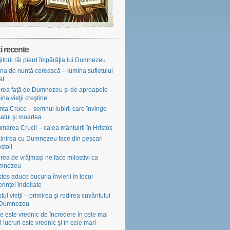
i recente
jitorii răi pierd împărăţia lui Dumnezeu
na de nuntă cerească – lumina sufletului
at
irea faţă de Dumnezeu şi de aproapele –
ina vieţii creştine
nta Cruce – semnul iubirii care învinge
atul şi moartea
marea Crucii – calea mântuirii în Hristos
âlnirea cu Dumnezeu face din pescari
stoli
irea de vrăjmaşi ne face milostivi ca
mnezeu
stos aduce bucuria învierii în locul
erinţei îndoliate
tul vieţii – primirea şi rodirea cuvântului
 Dumnezeu
e este vrednic de încredere în cele mai
i lucruri este vrednic şi în cele mari