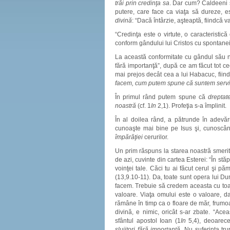
trăi prin credinţa sa
. Dar cum? Caldeeni s
putere, care face ca viaţa să dureze, e
divină
: “Dacă întârzie, aşteaptă, fiindcă v
“Credinţa este o virtute, o caracteristic
conform gândului lui Cristos cu spontaneit
La această conformitate cu gândul său n
fără importanţă”, după ce am făcut tot ce
mai prejos decât cea a lui Habacuc, fiin
facem, cum putem spune că suntem servit
În primul rând putem spune că
dreptat
noastră
(cf. 1
In
2,1). Profeţia s-a împlinit.
În al doilea rând, a pătrunde în adevăr
cunoaşte mai bine pe Isus şi, cunoscân
împărăţiei
cerurilor.
Un prim răspuns la starea noastră smeri
de azi, cuvinte din cartea Esterei: “În st
voinţei tale. Căci tu ai făcut cerul şi pă
(13,9.10-11). Da, toate sunt opera lui Du
facem. Trebuie să credem aceasta cu toa
valoare. Viaţa omului este o valoare, da
rămâne în timp ca o floare de măr, frumoa
divină, e nimic, oricât s-ar zbate. “Ace
sfântul apostol Ioan (1
In
5,4), deoarece 
slujitori fără importanţă
. Nu suferinţa tr