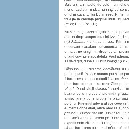
Suferă şi animalele, de cele mai multe 
nici o răsplată, fiindcă nu-i înţeleg sen
omul în cuvântul lui Dumnezeu. Nimeni nu-
trăieşte în credinţa propriei inutilităţi
(cf.
Înţ
10,2;
Col
3,11).
Nu sunt puţini acei creştini care se prezi
are un drept asupra noastră izvorât din 
eşti Stăpânul întregului univers
. Prin ur
observăm, căpătăm convingerea că meri
urmare, ne simţim în drept de a-i preti
uitând cuvintele apostolului Paul adresate
să săvârşiţi, după a lui bunăvoinţă” (
Fil
2,
Răspunsul lui Isus este: Adevăratul slujit
pentru plată, îşi face datoria pur şi simplu
fi făcut ceva şi a descoperit în acest
dar al
de a face ceea ce i se cere. Cine poate 
Viaţa
? Darul vieţii plasează serviciul î
bazată pe o încredere profundă şi autent
altuia, fără a pune problema plăţii sa
porunci. Prietenul adevărat ştie ceea ce 
ei merită orice efort, orice oboseală, orice
prieten
. Cei care fac din Dumnezeu un p
nu. Dacă vrem să-l avem pe Dumnezeu d
experimenta că iubirea lui faţă de noi e
că am făcut prea puţin, nici măcar cât treb