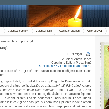
i
Calendar complet
Calendar latin
Calendar bizantin
Ajutorul Dvs!
servitori fără importanţă!
tanţă!
1,999 afişări
Autor: pr. Anton Dancă
Copyright: Editura Presa Bună
Duminica a XXVII-a de peste an (Anul C)
ului care să nu ştie că sunt lucruri care ne depăşesc capacitatea
dem.
.), regele Iudeii, profetul Habacuc se plângea lui Dumnezeu de toate
poporului său şi se întreba:
De ce atâta suferinţă? Până când va dura
, pentru a face dreptate celor oprimaţi?
(Lec. I:
Hab
1,2-3; 2,2-4).
deeni şi va pedepsi prin ei pe toţi răufăcătorii. Habacuc nu înţelege
Caldeenii ar trebui să fie pedepsiţi ei înşişi mai mult decât iudeii,
ntâlnesc în cale şi pe deasupra îşi adoră însăşi puterea lor de a omorî.
i că va muri numai cel care nu are sufletul drept, pe când
cel drept va