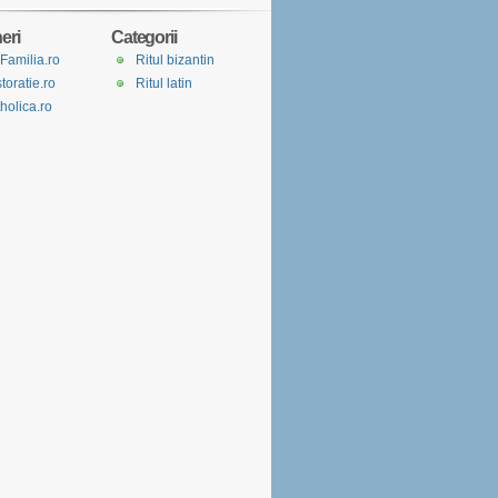
eri
Categorii
Familia.ro
Ritul bizantin
toratie.ro
Ritul latin
holica.ro