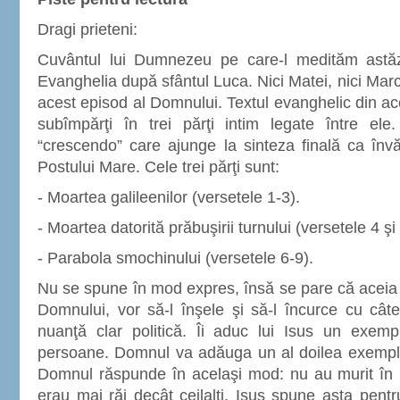
Dragi prieteni:
Cuvântul lui Dumnezeu pe care-l medităm astă
Evanghelia după sfântul Luca. Nici Matei, nici Marcu
acest episod al Domnului. Textul evanghelic din a
subîmpărţi în trei părţi intim legate între el
“crescendo” care ajunge la sinteza finală ca înv
Postului Mare. Cele trei părţi sunt:
- Moartea galileenilor (versetele 1-3).
- Moartea datorită prăbuşirii turnului (versetele 4 şi 
- Parabola smochinului (versetele 6-9).
Nu se spune în mod expres, însă se pare că aceia c
Domnului, vor să-l înşele şi să-l încurce cu câ
nuanţă clar politică. Îi aduc lui Isus un exempl
persoane. Domnul va adăuga un al doilea exempl
Domnul răspunde în acelaşi mod: nu au murit în
erau mai răi decât ceilalţi. Isus spune asta pentr