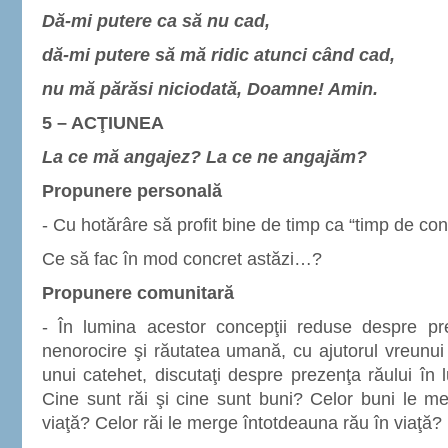
Dă-mi putere ca să nu cad,
dă-mi putere să mă ridic atunci când cad,
nu mă părăsi niciodată, Doamne! Amin.
5 – ACŢIUNEA
La ce mă angajez? La ce ne angajăm?
Propunere personală
- Cu hotărâre să profit bine de timp ca “timp de conv
Ce să fac în mod concret astăzi…?
Propunere comunitară
- În lumina acestor concepţii reduse despre pr
nenorocire şi răutatea umană, cu ajutorul vreunui
unui catehet, discutaţi despre prezenţa răului în 
Cine sunt răi şi cine sunt buni? Celor buni le m
viaţă? Celor răi le merge întotdeauna rău în viaţă?