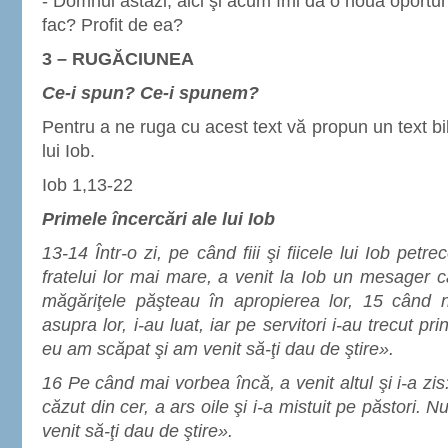
- Domnul astăzi, aici şi acum îmi dă o nouă oportu
fac? Profit de ea?
3 – RUGĂCIUNEA
Ce-i spun? Ce-i spunem?
Pentru a ne ruga cu acest text vă propun un text bib
lui Iob.
Iob 1,13-22
Primele încercări ale lui Iob
13-14 Într-o zi, pe când fiii şi fiicele lui Iob pet
fratelui lor mai mare, a venit la Iob un mesager ca
măgăriţele păşteau în apropierea lor, 15 când n
asupra lor, i-au luat, iar pe servitori i-au trecut pr
eu am scăpat şi am venit să-ţi dau de ştire».
16 Pe când mai vorbea încă, a venit altul şi i-a z
căzut din cer, a ars oile şi i-a mistuit pe păstori.
venit să-ţi dau de ştire».