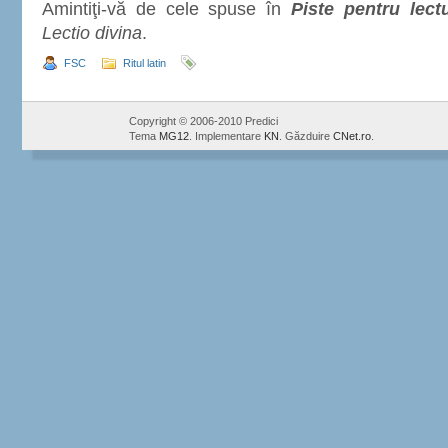
Amintiţi-vă de cele spuse în
Piste pentru lect
Lectio divina
.
FSC
Ritul latin
Copyright © 2006-2010 Predici
Tema
MG12
. Implementare
KN
. Găzduire
CNet.ro
.