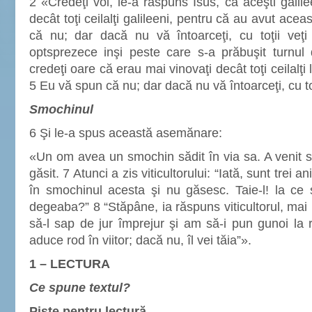
2 «Credeţi voi, le-a răspuns Isus, că aceşti galil
decât toţi ceilalţi galileeni, pentru că au avut ace
că nu; dar dacă nu vă întoarceţi, cu toţii veţi 
optsprezece inşi peste care s-a prăbuşit turnul 
credeţi oare că erau mai vinovaţi decât toţi ceilalţi 
5 Eu vă spun că nu; dar dacă nu vă întoarceţi, cu toţii
Smochinul
6 Şi le-a spus această asemănare:
«Un om avea un smochin sădit în via sa. A venit să
găsit. 7 Atunci a zis viticultorului: “Iată, sunt trei 
în smochinul acesta şi nu găsesc. Taie-l! la c
degeaba?” 8 “Stăpâne, ia răspuns viticultorul, mai 
să-l sap de jur împrejur şi am să-i pun gunoi la
aduce rod în viitor; dacă nu, îl vei tăia”».
1 – LECTURA
Ce spune textul?
Piste pentru lectură