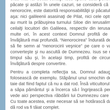
păcate şi astăzi în unele cazuri, se consideră că
nenorocire, este datorită responsabilităţii şi păcatu
aşa: nici galileenii asasinaţi de Pilat, nici cele 
au murit la prăbuşirea turnului Siloe din Ierusali
ceilalţi locuitori din Galileea, respectiv din Ie
multe ori, în acest context Domnul profită de 
învăţătură mai profundă. “Nenorocirea” îndurată 
să fie semn al “nenorocirii veşnice” pe care o v
converteşte şi nu ascultă de Dumnezeu. Isus se r
timpul său şi, în acelaşi timp, profită de cir
învăţătură despre convertire.
Pentru a completa reflecţia sa, Domnul adau
folosească de exemplu. Stăpânul unui smochin dec
taie dat fiind faptul că nu a dat rod. Însă viticultor
a săpa pământul şi a încerca să-l îngrijească pe
vede aici perspectiva răbdării lui Dumnezeu care
Cu toate acestea, este necesar să se hotărască dat
dă rod va fi tăiat complet.