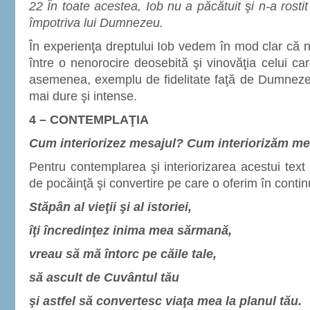
22 În toate acestea, Iob nu a păcătuit şi n-a rosti
împotriva lui Dumnezeu.
În experienţa dreptului Iob vedem în mod clar că n
între o nenorocire deosebită şi vinovăţia celui ca
asemenea, exemplu de fidelitate faţă de Dumnezeu 
mai dure şi intense.
4 – CONTEMPLAŢIA
Cum interiorizez mesajul? Cum interiorizăm me
Pentru contemplarea şi interiorizarea acestui text
de pocăinţă şi convertire pe care o oferim în contin
Stăpân al vieţii şi al istoriei,
îţi încredinţez inima mea sărmană,
vreau să mă întorc pe căile tale,
să ascult de Cuvântul tău
şi astfel să convertesc viaţa mea la planul tău.