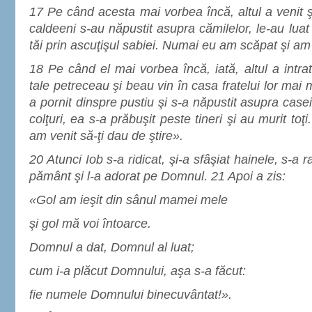
17 Pe când acesta mai vorbea încă, altul a venit ş
caldeeni s-au năpustit asupra cămilelor, le-au luat şi
tăi prin ascuţişul sabiei. Numai eu am scăpat şi am 
18 Pe când el mai vorbea încă, iată, altul a intrat şi
tale petreceau şi beau vin în casa fratelui lor ma
a pornit dinspre pustiu şi s-a năpustit asupra casei
colţuri, ea s-a prăbuşit peste tineri şi au murit to
am venit să-ţi dau de ştire».
20 Atunci Iob s-a ridicat, şi-a sfâşiat hainele, s-a 
pământ şi l-a adorat pe Domnul. 21 Apoi a zis:
«Gol am ieşit din sânul mamei mele
şi gol mă voi întoarce.
Domnul a dat, Domnul al luat;
cum i-a plăcut Domnului, aşa s-a făcut:
fie numele Domnului binecuvântat!».