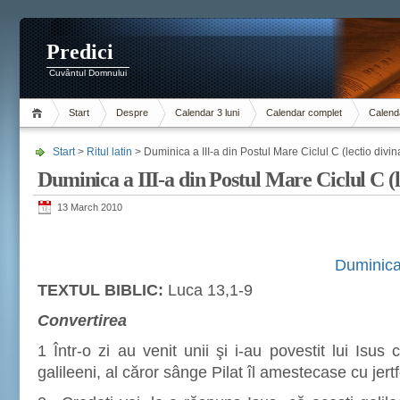
Predici
Cuvântul Domnului
Start
Despre
Calendar 3 luni
Calendar complet
Calenda
Start
>
Ritul latin
> Duminica a III-a din Postul Mare Ciclul C (lectio divin
Duminica a III-a din Postul Mare Ciclul C (l
13 March 2010
Duminica 
TEXTUL BIBLIC:
Luca 13,1-9
Convertirea
1 Într-o zi au venit unii şi i-au povestit lui Isus
galileeni, al căror sânge Pilat îl amestecase cu jertf